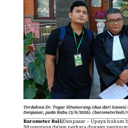
Terdakwa Dr. Togar Situmorang (dua dari kanan)
Denpasar, pada Rabu (3/6/2026). (barometerbali/r
Barometer Bali|
Denpasar – Upaya hukum ba
Situmorang dalam perkara dugaan penipuan 