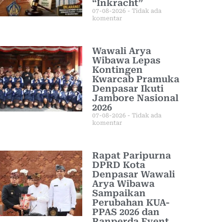
“Inkracht”
07-08-2026
Tidak ada
komentar
Wawali Arya
Wibawa Lepas
Kontingen
Kwarcab Pramuka
Denpasar Ikuti
Jambore Nasional
2026
07-08-2026
Tidak ada
komentar
Rapat Paripurna
DPRD Kota
Denpasar Wawali
Arya Wibawa
Sampaikan
Perubahan KUA-
PPAS 2026 dan
Ranperda Event