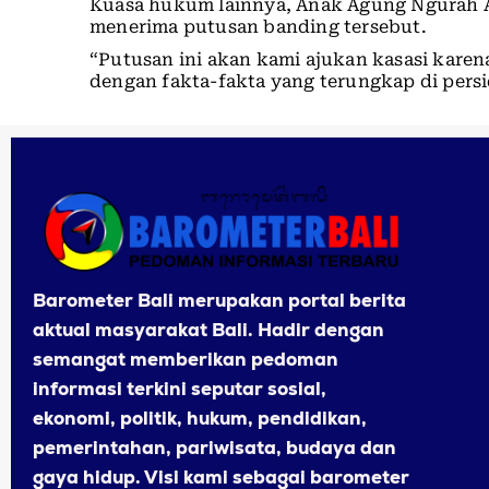
Kuasa hukum lainnya, Anak Agung Ngurah A
menerima putusan banding tersebut.
“Putusan ini akan kami ajukan kasasi karena
dengan fakta-fakta yang terungkap di persi
Barometer Bali merupakan portal berita
aktual masyarakat Bali. Hadir dengan
semangat memberikan pedoman
informasi terkini seputar sosial,
ekonomi, politik, hukum, pendidikan,
pemerintahan, pariwisata, budaya dan
gaya hidup. Visi kami sebagai barometer