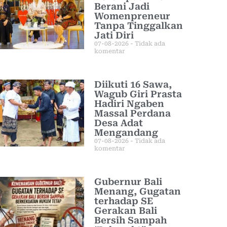
Berani Jadi
Womenpreneur
Tanpa Tinggalkan
Jati Diri
07-08-2026
Tidak ada
komentar
Diikuti 16 Sawa,
Wagub Giri Prasta
Hadiri Ngaben
Massal Perdana
Desa Adat
Mengandang
07-08-2026
Tidak ada
komentar
Gubernur Bali
Menang, Gugatan
terhadap SE
Gerakan Bali
Bersih Sampah