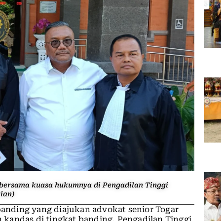
 bersama kuasa hukumnya di Pengadilan Tinggi
ian)
nding yang diajukan advokat senior Togar
kandas di tingkat banding. Pengadilan Tinggi