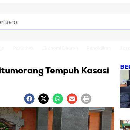
an
Peristiwa
Ekonomi Daerah
Pendidikan
Kese
BE
Situmorang Tempuh Kasasi