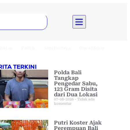
hatan
Politik
Seni Budaya
Gaya Hidup
RITA TERKINI
Polda Bali
Tangkap
Pengedar Sabu,
123 Gram Disita
dari Dua Lokasi
07-08-2026
Tidak ada
komentar
Putri Koster Ajak
Perempuan Bali