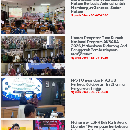
Hukum Berbasis Animasi untuk
Membangun Generasi Sadar
Hukum
Ngurah Dibia
30-07-2026
Unmas Denpasar Tuan Rumah
Nasional Program AKSARA
2026, Mahasiswa Didorong Jadi
Penggerak Pemberdayaan
Masyarakat
Ngurah Dibia
29-07-2026
FPST Unwar dan FTAB UB
Perkuat Kolaborasi Tri Dharma
Perguruan Tinggi
Ngurah Dibia
29-07-2026
Mahasiswi LSPR Bali Raih Juara
1 Lomba “Perempuan Berkebaya