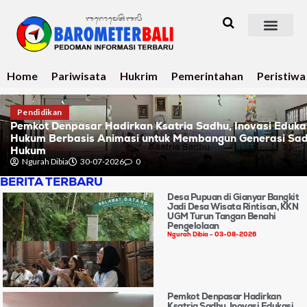
Home
Pariwisata
Hukrim
Pemerintahan
Peristiwa
Pendidikan
Pemkot Denpasar Hadirkan Ksatria Sadhu, Inovasi Eduka
Hukum Berbasis Animasi untuk Membangun Generasi Sa
Hukum
Ngurah Dibia
30-07-2026
0
BERITA TERBARU
Desa Pupuan di Gianyar Bangkit
Jadi Desa Wisata Rintisan, KKN
UGM Turun Tangan Benahi
Pengelolaan
Ngurah Dibia
03-08-2026
Pemkot Denpasar Hadirkan
Ksatria Sadhu, Inovasi Edukasi