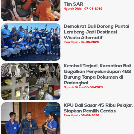
Tim SAR
Ngurah Dibia
07-08-2026
Demokrat Bali Dorong Pantai
Lembeng Jadi Destinasi
Wisata Alternatif
Rian Ngari
07-08-2026
Kembali Terjadi, Karantina Bali
Gagalkan Penyelundupan 482
Burung Tanpa Dokumen di
Padangbai
Ngurah Dibia
06-08-2026
KPU Bali Sasar 45 Ribu Pelajar,
Siapkan Pemilih Cerdas
Rian Ngari
05-08-2026