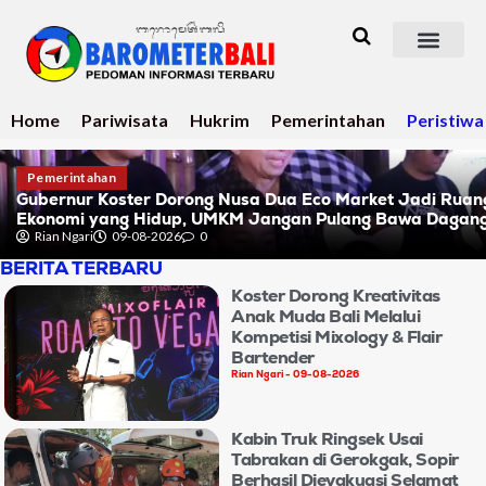
Home
Pariwisata
Hukrim
Pemerintahan
Peristiwa
Pemerintahan
Gubernur Koster Dorong Nusa Dua Eco Market Jadi Ruan
Ekonomi yang Hidup, UMKM Jangan Pulang Bawa Dagan
Rian Ngari
09-08-2026
0
BERITA TERBARU
Koster Dorong Kreativitas
Anak Muda Bali Melalui
Kompetisi Mixology & Flair
Bartender
Rian Ngari
09-08-2026
Kabin Truk Ringsek Usai
Tabrakan di Gerokgak, Sopir
Berhasil Dievakuasi Selamat