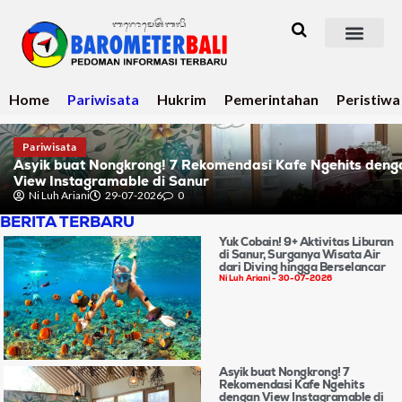
Home
Pariwisata
Hukrim
Pemerintahan
Peristiwa
Pariwisata
Asyik buat Nongkrong! 7 Rekomendasi Kafe Ngehits deng
View Instagramable di Sanur
Ni Luh Ariani
29-07-2026
0
BERITA TERBARU
Yuk Cobain! 9+ Aktivitas Liburan
di Sanur, Surganya Wisata Air
dari Diving hingga Berselancar
Ni Luh Ariani
30-07-2026
Asyik buat Nongkrong! 7
Rekomendasi Kafe Ngehits
dengan View Instagramable di