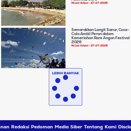
Ni Luh Ariani
27-07-2026
Semarakkan Langit Sanur, Coca-
Cola Ambil Peran dalam
Kemeriahan Rare Angon Festival
2026
Ni Luh Ariani
27-07-2026
LEBIH BANYAK
nan Redaksi
Pedoman Media Siber
Tentang Kami
Discl