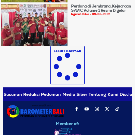
Perdana di Jembrana, Kejuaraan
SAVIC Volume 1 Resmi Digelar
Ngurah Dibia
09-08-2026
LEBIH BANYAK
Susunan Redaksi
Pedoman Media Siber
Tentang Kami
Disclai
Member of: