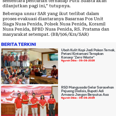
sementara pencarian terhadap Putu Suasta akan
dilanjutkan pagi ini,” tutupnya.
Beberapa unsur SAR yang ikut terlibat dalam
proses evakuasi diantaranya Basarnas Pos Unit
Siaga Nusa Penida, Polsek Nusa Penida, Koramil
Nusa Penida, BPBD Nusa Penida, RS. Pratama dan
masyarakat setempat. (BB/506/Krs/SAR)
BERITA TERKINI
Ubah Kulit Kopi Jadi Pakan Ternak,
Petani Kintamani Terapkan
Konsep “Zero Waste”
Ngurah Dibia
09-08-2026
RSD Mangusada Gelar Sarasehan
Pejuang Dialisis, Bupati Adi
Arnawa: Jangan Berputus Asa
Ngurah Dibia
09-08-2026