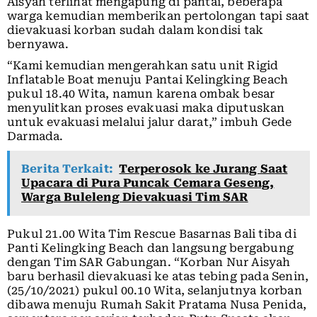
Aisyah terlihat mengapung di pantai, beberapa
warga kemudian memberikan pertolongan tapi saat
dievakuasi korban sudah dalam kondisi tak
bernyawa.
“Kami kemudian mengerahkan satu unit Rigid
Inflatable Boat menuju Pantai Kelingking Beach
pukul 18.40 Wita, namun karena ombak besar
menyulitkan proses evakuasi maka diputuskan
untuk evakuasi melalui jalur darat,” imbuh Gede
Darmada.
Berita Terkait:
Terperosok ke Jurang Saat
Upacara di Pura Puncak Cemara Geseng,
Warga Buleleng Dievakuasi Tim SAR
Pukul 21.00 Wita Tim Rescue Basarnas Bali tiba di
Panti Kelingking Beach dan langsung bergabung
dengan Tim SAR Gabungan. “Korban Nur Aisyah
baru berhasil dievakuasi ke atas tebing pada Senin,
(25/10/2021) pukul 00.10 Wita, selanjutnya korban
dibawa menuju Rumah Sakit Pratama Nusa Penida,