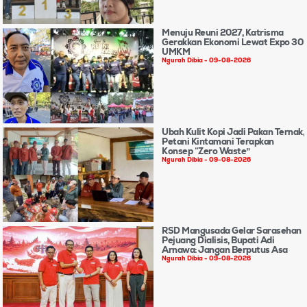
Menuju Reuni 2027, Katrisma
Gerakkan Ekonomi Lewat Expo 30
UMKM
Ngurah Dibia
09-08-2026
Ubah Kulit Kopi Jadi Pakan Ternak,
Petani Kintamani Terapkan
Konsep “Zero Waste”
Ngurah Dibia
09-08-2026
RSD Mangusada Gelar Sarasehan
Pejuang Dialisis, Bupati Adi
Arnawa: Jangan Berputus Asa
Ngurah Dibia
09-08-2026