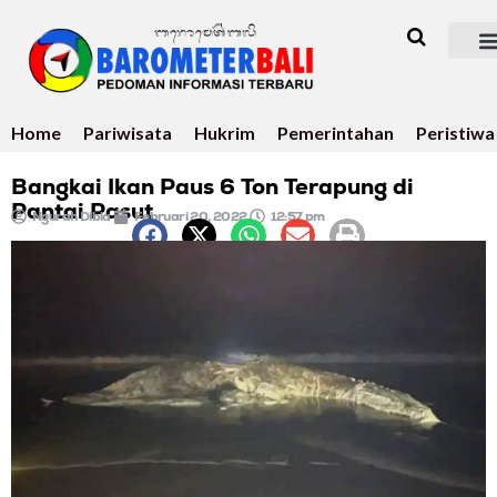
Home
Pariwisata
Hukrim
Pemerintahan
Peristiwa
Bangkai Ikan Paus 6 Ton Terapung di
Pantai Pasut
Ngurah Dibia
Februari 20, 2022
12:57 pm