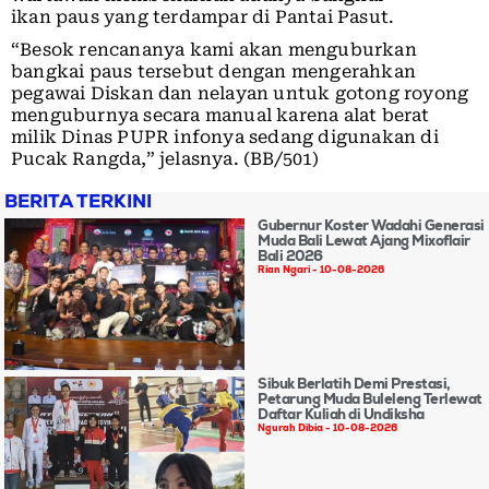
ikan paus yang terdampar di Pantai Pasut.
“Besok rencananya kami akan menguburkan
bangkai paus tersebut dengan mengerahkan
pegawai Diskan dan nelayan untuk gotong royong
menguburnya secara manual karena alat berat
milik Dinas PUPR infonya sedang digunakan di
Pucak Rangda,” jelasnya. (BB/501)
BERITA TERKINI
Gubernur Koster Wadahi Generasi
Muda Bali Lewat Ajang Mixoflair
Bali 2026
Rian Ngari
10-08-2026
Sibuk Berlatih Demi Prestasi,
Petarung Muda Buleleng Terlewat
Daftar Kuliah di Undiksha
Ngurah Dibia
10-08-2026