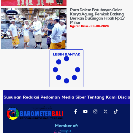
Pura Dalem Batubayan Gelar
Karya Agung, Pemkab Badung
Berikan Dukungan Hibah Rp 1,7
Miliar
Ngurah Dibia
09-08-2026
LEBIH BANYAK
Susunan Redaksi
Pedoman Media Siber
Tentang Kami
Disclai
Member of: