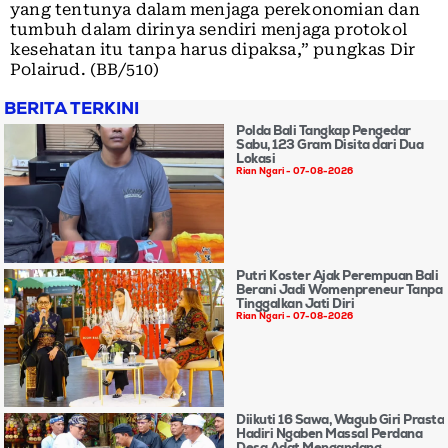
yang tentunya dalam menjaga perekonomian dan
tumbuh dalam dirinya sendiri menjaga protokol
kesehatan itu tanpa harus dipaksa,” pungkas Dir
Polairud. (BB/510)
BERITA TERKINI
Polda Bali Tangkap Pengedar
Sabu, 123 Gram Disita dari Dua
Lokasi
Rian Ngari
07-08-2026
Putri Koster Ajak Perempuan Bali
Berani Jadi Womenpreneur Tanpa
Tinggalkan Jati Diri
Rian Ngari
07-08-2026
Diikuti 16 Sawa, Wagub Giri Prasta
Hadiri Ngaben Massal Perdana
Desa Adat Mengandang