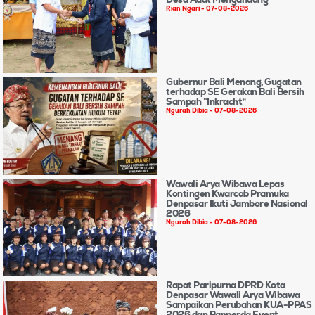
Rian Ngari
07-08-2026
Gubernur Bali Menang, Gugatan
terhadap SE Gerakan Bali Bersih
Sampah “Inkracht”
Ngurah Dibia
07-08-2026
Wawali Arya Wibawa Lepas
Kontingen Kwarcab Pramuka
Denpasar Ikuti Jambore Nasional
2026
Ngurah Dibia
07-08-2026
Rapat Paripurna DPRD Kota
Denpasar Wawali Arya Wibawa
Sampaikan Perubahan KUA-PPAS
2026 dan Ranperda Event