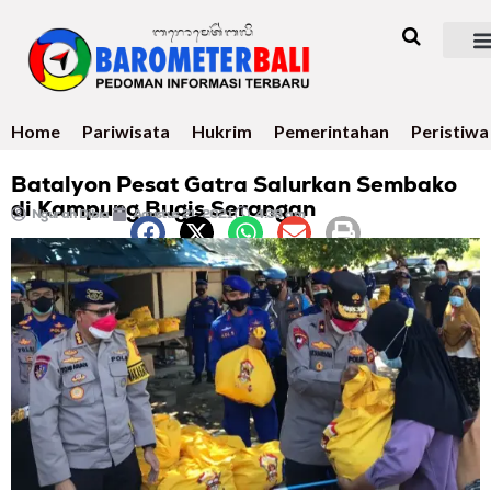
Home
Pariwisata
Hukrim
Pemerintahan
Peristiwa
Batalyon Pesat Gatra Salurkan Sembako
di Kampung Bugis Serangan
Ngurah Dibia
Agustus 21, 2021
4:38 am