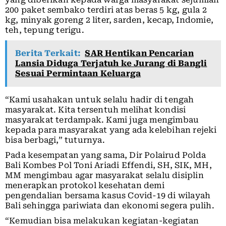
200 paket sembako terdiri atas beras 5 kg, gula 2
kg, minyak goreng 2 liter, sarden, kecap, Indomie,
teh, tepung terigu.
Berita Terkait:
SAR Hentikan Pencarian
Lansia Diduga Terjatuh ke Jurang di Bangli
Sesuai Permintaan Keluarga
“Kami usahakan untuk selalu hadir di tengah
masyarakat. Kita tersentuh melihat kondisi
masyarakat terdampak. Kami juga mengimbau
kepada para masyarakat yang ada kelebihan rejeki
bisa berbagi,” tuturnya.
Pada kesempatan yang sama, Dir Polairud Polda
Bali Kombes Pol Toni Ariadi Effendi, SH, SIK, MH,
MM mengimbau agar masyarakat selalu disiplin
menerapkan protokol kesehatan demi
pengendalian bersama kasus Covid-19 di wilayah
Bali sehingga pariwiata dan ekonomi segera pulih.
“Kemudian bisa melakukan kegiatan-kegiatan