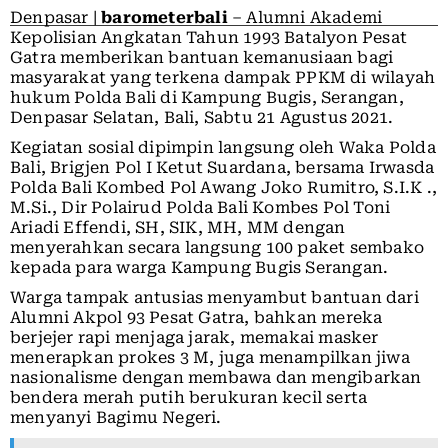
Denpasar |
barometerbali
– Alumni Akademi
Kepolisian Angkatan Tahun 1993 Batalyon Pesat
Gatra memberikan bantuan kemanusiaan bagi
masyarakat yang terkena dampak PPKM di wilayah
hukum Polda Bali di Kampung Bugis, Serangan,
Denpasar Selatan, Bali, Sabtu 21 Agustus 2021.
Kegiatan sosial dipimpin langsung oleh Waka Polda
Bali, Brigjen Pol I Ketut Suardana, bersama Irwasda
Polda Bali Kombed Pol Awang Joko Rumitro, S.I.K .,
M.Si., Dir Polairud Polda Bali Kombes Pol Toni
Ariadi Effendi, SH, SIK, MH, MM dengan
menyerahkan secara langsung 100 paket sembako
kepada para warga Kampung Bugis Serangan.
Warga tampak antusias menyambut bantuan dari
Alumni Akpol 93 Pesat Gatra, bahkan mereka
berjejer rapi menjaga jarak, memakai masker
menerapkan prokes 3 M, juga menampilkan jiwa
nasionalisme dengan membawa dan mengibarkan
bendera merah putih berukuran kecil serta
menyanyi Bagimu Negeri.