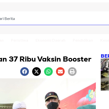
an
Peristiwa
Ekonomi Daerah
Pendidikan
Kese
BE
an 37 Ribu Vaksin Booster