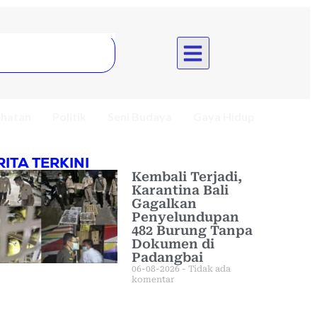
hatan
Politik
Seni Budaya
Gaya Hidup
RITA TERKINI
Kembali Terjadi,
Karantina Bali
Gagalkan
Penyelundupan
482 Burung Tanpa
Dokumen di
Padangbai
06-08-2026
Tidak ada
komentar