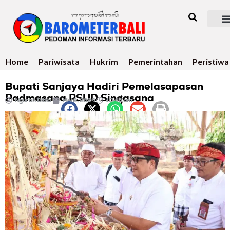
Home
Pariwisata
Hukrim
Pemerintahan
Peristiwa
Bupati Sanjaya Hadiri Pemelasapasan
Padmasana RSUD Singasana
Ngurah Dibia
Mei 2, 2026
10:46 am