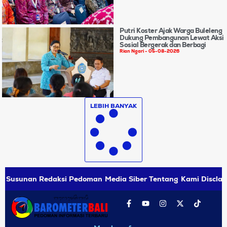
Putri Koster Ajak Warga Buleleng
Dukung Pembangunan Lewat Aksi
Sosial Bergerak dan Berbagi
Rian Ngari
05-08-2026
LEBIH BANYAK
Susunan Redaksi
Pedoman Media Siber
Tentang Kami
Disclai