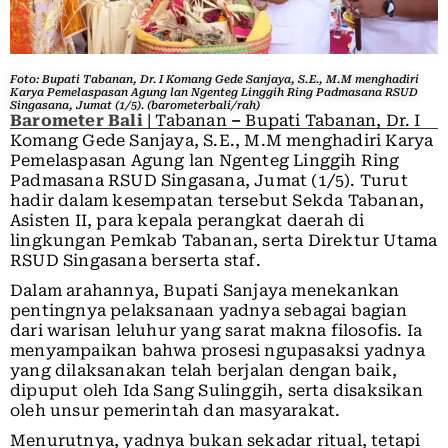
Foto: Bupati Tabanan, Dr. I Komang Gede Sanjaya, S.E., M.M menghadiri
Karya Pemelaspasan Agung lan Ngenteg Linggih Ring Padmasana RSUD
Singasana, Jumat (1/5). (barometerbali/rah)
Barometer Bali
| Tabanan
–
Bupati Tabanan, Dr. I
Komang Gede Sanjaya, S.E., M.M menghadiri Karya
Pemelaspasan Agung lan Ngenteg Linggih Ring
Padmasana RSUD Singasana, Jumat (1/5). Turut
hadir dalam kesempatan tersebut Sekda Tabanan,
Asisten II, para kepala perangkat daerah di
lingkungan Pemkab Tabanan, serta Direktur Utama
RSUD Singasana berserta staf.
Dalam arahannya, Bupati Sanjaya menekankan
pentingnya pelaksanaan yadnya sebagai bagian
dari warisan leluhur yang sarat makna filosofis. Ia
menyampaikan bahwa prosesi ngupasaksi yadnya
yang dilaksanakan telah berjalan dengan baik,
dipuput oleh Ida Sang Sulinggih, serta disaksikan
oleh unsur pemerintah dan masyarakat.
Menurutnya, yadnya bukan sekadar ritual, tetapi