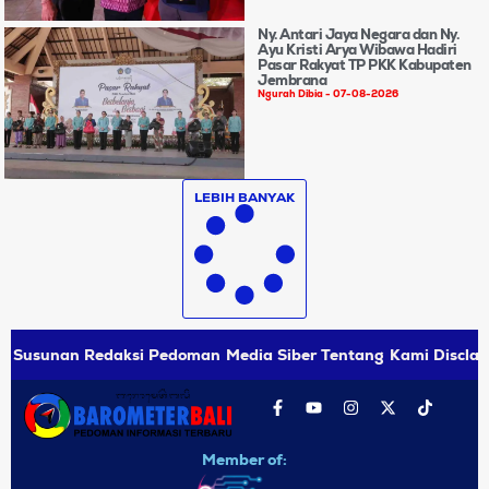
Ny. Antari Jaya Negara dan Ny.
Ayu Kristi Arya Wibawa Hadiri
Pasar Rakyat TP PKK Kabupaten
Jembrana
Ngurah Dibia
07-08-2026
LEBIH BANYAK
Susunan Redaksi
Pedoman Media Siber
Tentang Kami
Disclai
Member of: