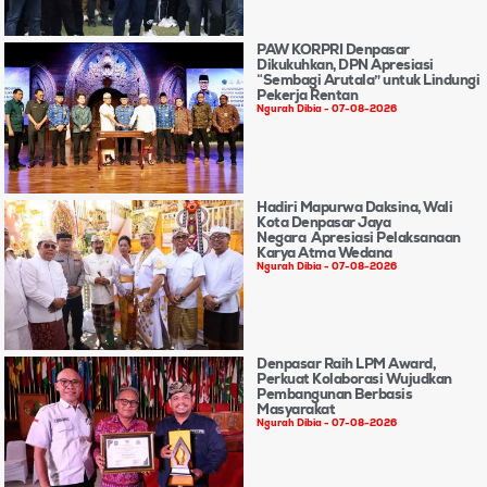
PAW KORPRI Denpasar
Dikukuhkan, DPN Apresiasi
“Sembagi Arutala” untuk Lindungi
Pekerja Rentan
Ngurah Dibia
07-08-2026
Hadiri Mapurwa Daksina, Wali
Kota Denpasar Jaya
Negara Apresiasi Pelaksanaan
Karya Atma Wedana
Ngurah Dibia
07-08-2026
Denpasar Raih LPM Award,
Perkuat Kolaborasi Wujudkan
Pembangunan Berbasis
Masyarakat
Ngurah Dibia
07-08-2026