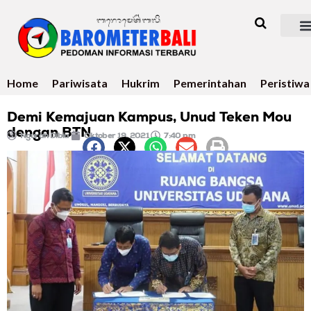
Home
Pariwisata
Hukrim
Pemerintahan
Peristiwa
Demi Kemajuan Kampus, Unud Teken Mou
dengan BTN
Ngurah Dibia
Oktober 19, 2021
7:40 pm