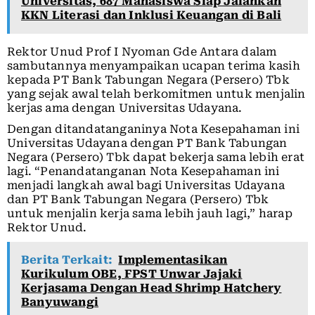
Universitas, 687 Mahasiswa Siap Jalankan
KKN Literasi dan Inklusi Keuangan di Bali
Rektor Unud Prof I Nyoman Gde Antara dalam
sambutannya menyampaikan ucapan terima kasih
kepada PT Bank Tabungan Negara (Persero) Tbk
yang sejak awal telah berkomitmen untuk menjalin
kerjas ama dengan Universitas Udayana.
Dengan ditandatanganinya Nota Kesepahaman ini
Universitas Udayana dengan PT Bank Tabungan
Negara (Persero) Tbk dapat bekerja sama lebih erat
lagi. “Penandatanganan Nota Kesepahaman ini
menjadi langkah awal bagi Universitas Udayana
dan PT Bank Tabungan Negara (Persero) Tbk
untuk menjalin kerja sama lebih jauh lagi,” harap
Rektor Unud.
Berita Terkait:
Implementasikan
Kurikulum OBE, FPST Unwar Jajaki
Kerjasama Dengan Head Shrimp Hatchery
Banyuwangi