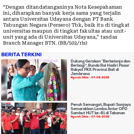
“Dengan ditandatanganinya Nota Kesepahaman
ini, diharapkan banyak kerja sama yang terjalin
antara Universitas Udayana dengan PT Bank
Tabungan Negara (Persero) Tbk, baik itu di tingkat
universitas maupun di tingkat fakultas atau unit-
unit yang ada di Universitas Udayana,” tandas
Branch Manager BTN. (BB/502/rls)
BERITA TERKINI
Dukung Gerakan “Berbelanja dan
Berbagi”, Bunda Rai Hadiri Pasar
Rakyat PKK Provinsi Bali di
Jembrana
Ngurah Dibia
07-08-2026
Penuh Semangat, Bupati Sanjaya
Semarakkan Lomba Antar OPD
Sambut HUT ke-81 di Tabanan
Ngurah Dibia
07-08-2026