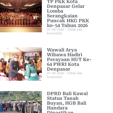
TP PKK Kota
Denpasar Gelar
Lomba
Serangkaian
Puncak HKG PKK
ke-54 Tahun 2026
07-08-2026
Tidak ada
komentar
Wawali Arya
Wibawa Hadiri
Perayaan HUT Ke-
64 PWRI Kota
Denpasar
07-08-2026
Tidak ada
komentar
DPRD Bali Kawal
Status Tanah
Buyan, HGB Bali
Handara
Dipastikan