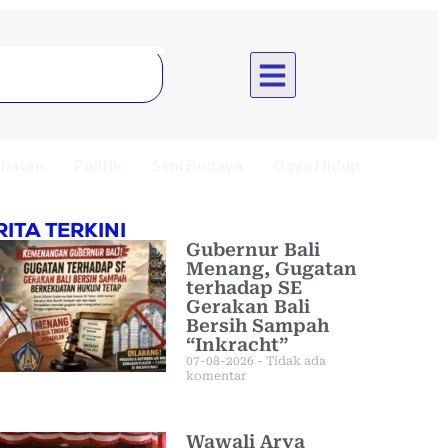
hatan
Politik
Seni Budaya
Gaya Hidup
RITA TERKINI
Gubernur Bali
Menang, Gugatan
terhadap SE
Gerakan Bali
Bersih Sampah
“Inkracht”
07-08-2026
Tidak ada
komentar
Wawali Arya