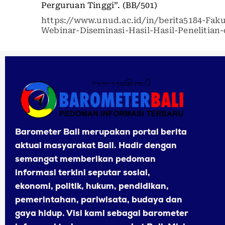
Perguruan Tinggi”. (BB/501)
https://www.unud.ac.id/in/berita5184-Fak
Webinar-Diseminasi-Hasil-Hasil-Penelitia
Barometer Bali merupakan portal berita
aktual masyarakat Bali. Hadir dengan
semangat memberikan pedoman
informasi terkini seputar sosial,
ekonomi, politik, hukum, pendidikan,
pemerintahan, pariwisata, budaya dan
gaya hidup. Visi kami sebagai barometer