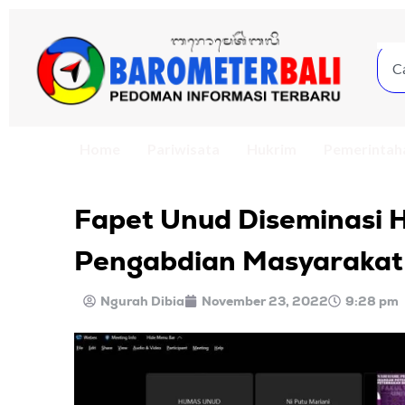
Home
Pariwisata
Hukrim
Pemerintah
Fapet Unud Diseminasi Ha
Pengabdian Masyarakat
Ngurah Dibia
November 23, 2022
9:28 pm