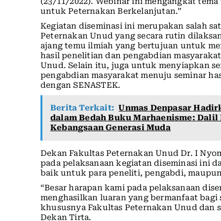
(23/11/2022). Webinar ini mengangkat tema
untuk Peternakan Berkelanjutan.”
Kegiatan diseminasi ini merupakan salah sa
Peternakan Unud yang secara rutin dilaksan
ajang temu ilmiah yang bertujuan untuk m
hasil penelitian dan pengabdian masyarakat
Unud. Selain itu, juga untuk menyiapkan se
pengabdian masyarakat menuju seminar hasil
dengan SENASTEK.
Berita Terkait:
Unmas Denpasar Hadir
dalam Bedah Buku Marhaenisme: Dalil 
Kebangsaan Generasi Muda
Dekan Fakultas Peternakan Unud Dr. I Nyom
pada pelaksanaan kegiatan diseminasi ini 
baik untuk para peneliti, pengabdi, maupun 
“Besar harapan kami pada pelaksanaan disemi
menghasilkan luaran yang bermanfaat bagi se
khususnya Fakultas Peternakan Unud dan s
Dekan Tirta.