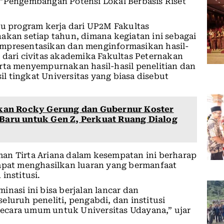
 “Pengembangan Potensi Lokal Berbasis Riset
tu program kerja dari UP2M Fakultas
akan setiap tahun, dimana kegiatan ini sebagai
empresentasikan dan menginformasikan hasil-
 dari civitas akademika Fakultas Peternakan
rta menyempurnakan hasil-hasil penelitian dan
 tingkat Universitas yang biasa disebut
kan Rocky Gerung dan Gubernur Koster
Baru untuk Gen Z, Perkuat Ruang Dialog
an Tirta Ariana dalam kesempatan ini berharap
dapat menghasilkan luaran yang bermanfaat
institusi.
nasi ini bisa berjalan lancar dan
luruh peneliti, pengabdi, dan institusi
ecara umum untuk Universitas Udayana,” ujar