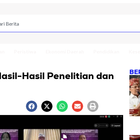
an
Peristiwa
Ekonomi Daerah
Pendidikan
Kese
BE
sil-Hasil Penelitian dan