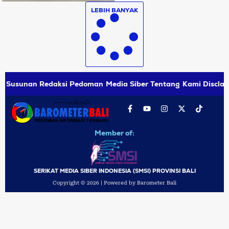
LEBIH BANYAK
Susunan Redaksi
Pedoman Media Siber
Tentang Kami
Disclai
Member of:
SERIKAT MEDIA SIBER INDONESIA (SMSI) PROVINSI BALI
Copyright © 2026 | Powered by Barometer Bali