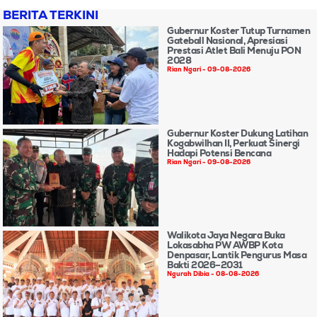
BERITA TERKINI
Gubernur Koster Tutup Turnamen
Gateball Nasional, Apresiasi
Prestasi Atlet Bali Menuju PON
2028
Rian Ngari
09-08-2026
Gubernur Koster Dukung Latihan
Kogabwilhan II, Perkuat Sinergi
Hadapi Potensi Bencana
Rian Ngari
09-08-2026
Walikota Jaya Negara Buka
Lokasabha PW AWBP Kota
Denpasar, Lantik Pengurus Masa
Bakti 2026–2031
Ngurah Dibia
08-08-2026