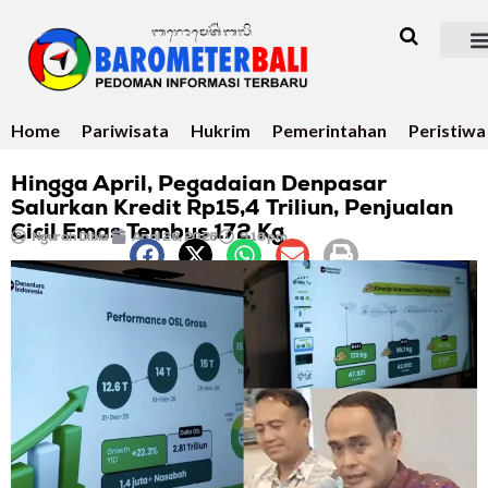
Home
Pariwisata
Hukrim
Pemerintahan
Peristiwa
Hingga April, Pegadaian Denpasar
Salurkan Kredit Rp15,4 Triliun, Penjualan
Cicil Emas Tembus 172 Kg
Ngurah Dibia
April 28, 2026
9:16 pm