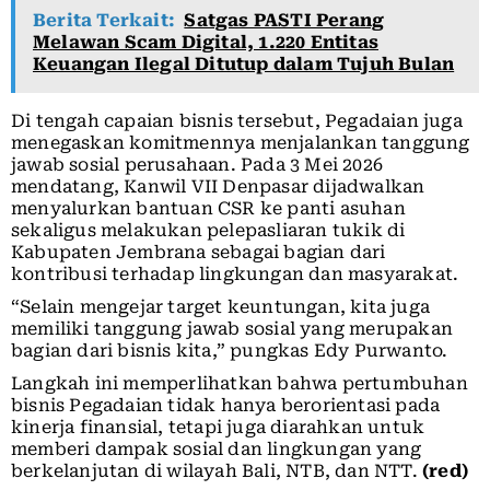
Berita Terkait:
Satgas PASTI Perang
Melawan Scam Digital, 1.220 Entitas
Keuangan Ilegal Ditutup dalam Tujuh Bulan
Di tengah capaian bisnis tersebut, Pegadaian juga
menegaskan komitmennya menjalankan tanggung
jawab sosial perusahaan. Pada 3 Mei 2026
mendatang, Kanwil VII Denpasar dijadwalkan
menyalurkan bantuan CSR ke panti asuhan
sekaligus melakukan pelepasliaran tukik di
Kabupaten Jembrana sebagai bagian dari
kontribusi terhadap lingkungan dan masyarakat.
“Selain mengejar target keuntungan, kita juga
memiliki tanggung jawab sosial yang merupakan
bagian dari bisnis kita,” pungkas Edy Purwanto.
Langkah ini memperlihatkan bahwa pertumbuhan
bisnis Pegadaian tidak hanya berorientasi pada
kinerja finansial, tetapi juga diarahkan untuk
memberi dampak sosial dan lingkungan yang
berkelanjutan di wilayah Bali, NTB, dan NTT.
(red)