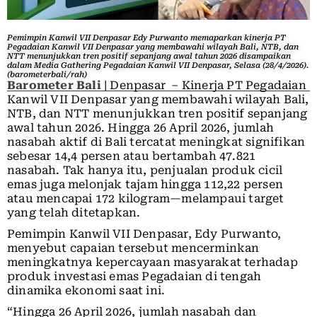
Pemimpin Kanwil VII Denpasar Edy Purwanto memaparkan kinerja PT
Pegadaian Kanwil VII Denpasar yang membawahi wilayah Bali, NTB, dan
NTT menunjukkan tren positif sepanjang awal tahun 2026 disampaikan
dalam Media Gathering Pegadaian Kanwil VII Denpasar, Selasa (28/4/2026).
(barometerbali/rah)
Barometer Bali
| Denpasar – Kinerja PT Pegadaian
Kanwil VII Denpasar yang membawahi wilayah Bali,
NTB, dan NTT menunjukkan tren positif sepanjang
awal tahun 2026. Hingga 26 April 2026, jumlah
nasabah aktif di Bali tercatat meningkat signifikan
sebesar 14,4 persen atau bertambah 47.821
nasabah. Tak hanya itu, penjualan produk cicil
emas juga melonjak tajam hingga 112,22 persen
atau mencapai 172 kilogram—melampaui target
yang telah ditetapkan.
Pemimpin Kanwil VII Denpasar, Edy Purwanto,
menyebut capaian tersebut mencerminkan
meningkatnya kepercayaan masyarakat terhadap
produk investasi emas Pegadaian di tengah
dinamika ekonomi saat ini.
“Hingga 26 April 2026, jumlah nasabah dan