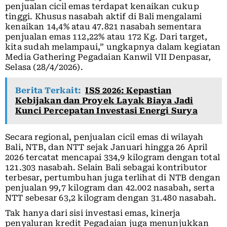
penjualan cicil emas terdapat kenaikan cukup
tinggi. Khusus nasabah aktif di Bali mengalami
kenaikan 14,4% atau 47.821 nasabah sementara
penjualan emas 112,22% atau 172 Kg. Dari target,
kita sudah melampaui,” ungkapnya dalam kegiatan
Media Gathering Pegadaian Kanwil VII Denpasar,
Selasa (28/4/2026).
Berita Terkait:
ISS 2026: Kepastian
Kebijakan dan Proyek Layak Biaya Jadi
Kunci Percepatan Investasi Energi Surya
Secara regional, penjualan cicil emas di wilayah
Bali, NTB, dan NTT sejak Januari hingga 26 April
2026 tercatat mencapai 334,9 kilogram dengan total
121.303 nasabah. Selain Bali sebagai kontributor
terbesar, pertumbuhan juga terlihat di NTB dengan
penjualan 99,7 kilogram dan 42.002 nasabah, serta
NTT sebesar 63,2 kilogram dengan 31.480 nasabah.
Tak hanya dari sisi investasi emas, kinerja
penyaluran kredit Pegadaian juga menunjukkan