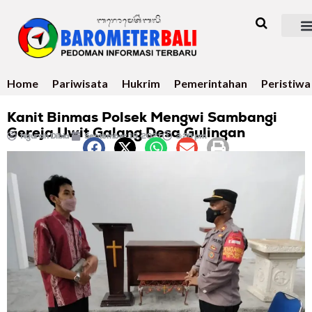
Home
Pariwisata
Hukrim
Pemerintahan
Peristiwa
Kanit Binmas Polsek Mengwi Sambangi
Gereja Uwit Galang Desa Gulingan
Ngurah Dibia
September 19, 2021
3:26 pm