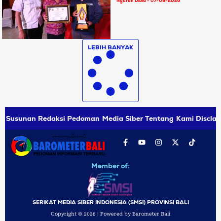
Ngurah Dibia
07-08-2026
LEBIH BANYAK
Susunan Redaksi
Pedoman Media Siber
Tentang Kami
Disclai
Member of:
SERIKAT MEDIA SIBER INDONESIA (SMSI) PROVINSI BALI
Copyright © 2026 | Powered by Barometer Bali