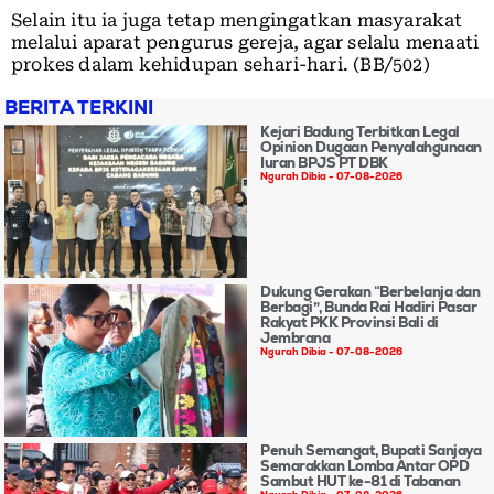
Selain itu ia juga tetap mengingatkan masyarakat
melalui aparat pengurus gereja, agar selalu menaati
prokes dalam kehidupan sehari-hari. (BB/502)
BERITA TERKINI
Kejari Badung Terbitkan Legal
Opinion Dugaan Penyalahgunaan
Iuran BPJS PT DBK
Ngurah Dibia
07-08-2026
Dukung Gerakan “Berbelanja dan
Berbagi”, Bunda Rai Hadiri Pasar
Rakyat PKK Provinsi Bali di
Jembrana
Ngurah Dibia
07-08-2026
Penuh Semangat, Bupati Sanjaya
Semarakkan Lomba Antar OPD
Sambut HUT ke-81 di Tabanan