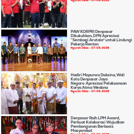
Ngurah Dibia
07-08-2026
PAW KORPRI Denpasar
Dikukuhkan, DPN Apresiasi
“Sembagi Arutala” untuk Lindungi
Pekerja Rentan
Ngurah Dibia
07-08-2026
Hadiri Mapurwa Daksina, Wali
Kota Denpasar Jaya
Negara Apresiasi Pelaksanaan
Karya Atma Wedana
Ngurah Dibia
07-08-2026
Denpasar Raih LPM Award,
Perkuat Kolaborasi Wujudkan
Pembangunan Berbasis
Masyarakat