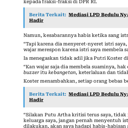
kepada fraksi-fraksi di DPR RI.
Berita Terkait:
Mediasi LPD Bedulu Ny
Hadir
Namun, kesabarannya habis ketika sang istri
“Tapi karena dia menyeret-nyeret istri saya
wajar merespon karena istri saya membela s
Ia menegaskan tidak adil jika Putri Koster 
“Kan wajar saja dia membela suaminya, hak 
buzzer
itu
kebangetan
, keterlaluan dan tida
Koster menambahkan, setiap orang bebas be
Berita Terkait:
Mediasi LPD Bedulu Ny
Hadir
“Silakan Putu Artha kritisi terus saya, tid
keluarga saya, jangan pernah menyentuh istr
dilakukan, akan saya hadapi habis-habisan