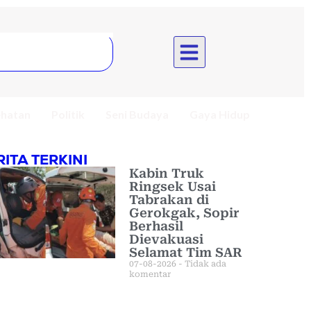
hatan
Politik
Seni Budaya
Gaya Hidup
RITA TERKINI
Kabin Truk
Ringsek Usai
Tabrakan di
Gerokgak, Sopir
Berhasil
Dievakuasi
Selamat Tim SAR
07-08-2026
Tidak ada
komentar