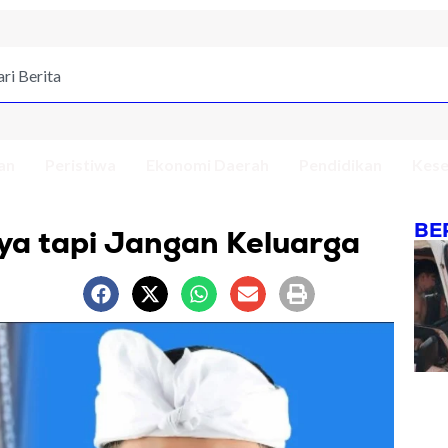
an
Peristiwa
Ekonomi Daerah
Pendidikan
Kese
BE
Saya tapi Jangan Keluarga