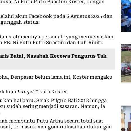
inya, Ni Putu Putri Suastini Koster, dengan
elalui akun Facebook pada 6 Agustus 2025 dan
ngunggah status:
an statemennya personal” yang menyematkan
FB: Ni Putu Putri Suastini dan Luh Riniti.
aris Batal, Nasabah Kecewa Pengurus Tak
bha, Denpasar belum lama ini, Koster mengaku
erlaluan
banget
,” kata Koster.
kan hal baru. Sejak Pilgub Bali 2018 hingga
u sudah sering menjadi sasaran. Namun, ia
.
ah membantu Putu Artha secara total saat
 Pusat, termasuk mengomunikasikan dukungan