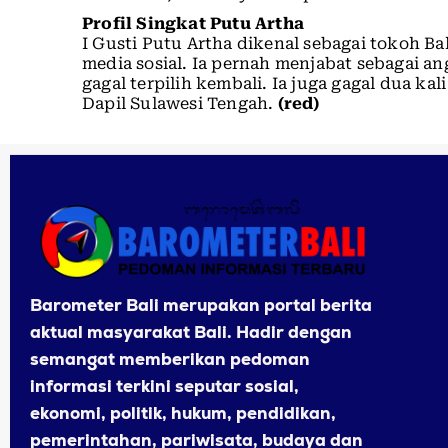
Profil Singkat Putu Artha
I Gusti Putu Artha dikenal sebagai tokoh Bal
media sosial. Ia pernah menjabat sebagai a
gagal terpilih kembali. Ia juga gagal dua k
Dapil Sulawesi Tengah.
(red)
Barometer Bali merupakan portal berita
aktual masyarakat Bali. Hadir dengan
semangat memberikan pedoman
informasi terkini seputar sosial,
ekonomi, politik, hukum, pendidikan,
pemerintahan, pariwisata, budaya dan