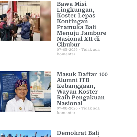
Bawa Misi
Lingkungan,
Koster Lepas
Kontingan
Pramuka Bali
Menuju Jambore
Nasional XII di
Cibubur
07-08-2026
Tidak ada
komentar
Masuk Daftar 100
Alumni ITB
Kebanggaan,
Wayan Koster
Raih Pengakuan
Nasional
07-08-2026
Tidak ada
komentar
Demokrat Bali