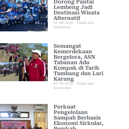
Dorong Pantai
Lembeng Jadi
Destinasi Wisata
Alternatif
07-08-2026
Tidak ada
komentar
Semangat
Kemerdekaan
Bergelora, ASN
Tabanan Adu
Kompak di Tarik
Tambang dan Lari
Karung
07-08-2026
Tidak ada
komentar
Perkuat
Pengelolaan
Sampah Berbasis
Ekonomi Sirkular,
Pemkab