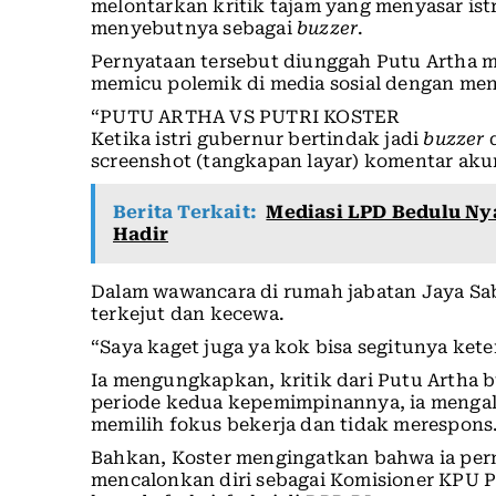
melontarkan kritik tajam yang menyasar istr
menyebutnya sebagai
buzzer
.
Pernyataan tersebut diunggah Putu Artha m
memicu polemik di media sosial dengan me
“PUTU ARTHA VS PUTRI KOSTER
Ketika istri gubernur bertindak jadi
buzzer
d
screenshot (tangkapan layar) komentar akun 
Berita Terkait:
Mediasi LPD Bedulu Ny
Hadir
Dalam wawancara di rumah jabatan Jaya Sa
terkejut dan kecewa.
“Saya kaget juga ya kok bisa segitunya ket
Ia mengungkapkan, kritik dari Putu Artha bu
periode kedua kepemimpinannya, ia mengak
memilih fokus bekerja dan tidak merespons
Bahkan, Koster mengingatkan bahwa ia pern
mencalonkan diri sebagai Komisioner KPU