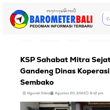
Home
Pariwisata
Hukrim
Pemerintah
KSP Sahabat Mitra Seja
Gandeng Dinas Koperasi 
Sembako
Ngurah Dibia
Agustus 20, 2021
6:12 pm