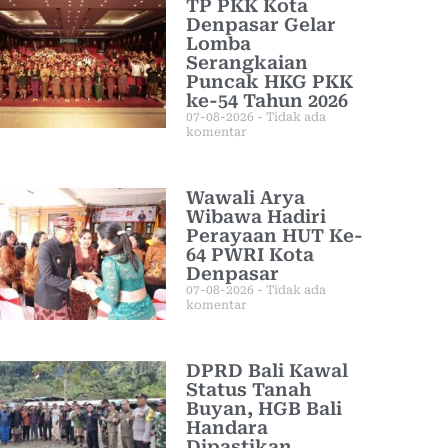
TP PKK Kota
Denpasar Gelar
Lomba
Serangkaian
Puncak HKG PKK
ke-54 Tahun 2026
07-08-2026
Tidak ada
komentar
Wawali Arya
Wibawa Hadiri
Perayaan HUT Ke-
64 PWRI Kota
Denpasar
07-08-2026
Tidak ada
komentar
DPRD Bali Kawal
Status Tanah
Buyan, HGB Bali
Handara
Dipastikan