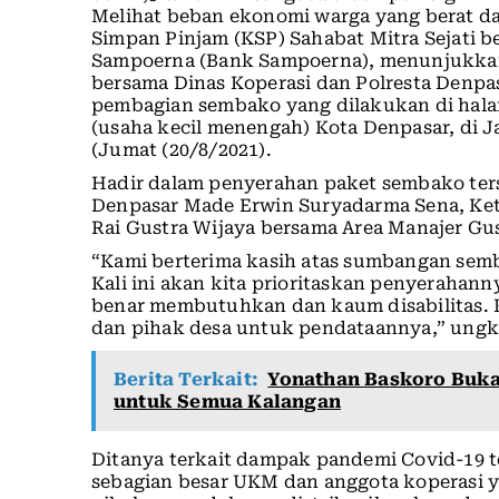
Melihat beban ekonomi warga yang berat dan 
Simpan Pinjam (KSP) Sahabat Mitra Sejati b
Sampoerna (Bank Sampoerna), menunjukkan
bersama Dinas Koperasi dan Polresta Denpa
pembagian sembako yang dilakukan di hala
(usaha kecil menengah) Kota Denpasar, di
(Jumat (20/8/2021).
Hadir dalam penyerahan paket sembako te
Denpasar Made Erwin Suryadarma Sena, Ketu
Rai Gustra Wijaya bersama Area Manajer Gu
“Kami berterima kasih atas sumbangan semb
Kali ini akan kita prioritaskan penyerahan
benar membutuhkan dan kaum disabilitas. 
dan pihak desa untuk pendataannya,” ungk
Berita Terkait:
Yonathan Baskoro Buka
untuk Semua Kalangan
Ditanya terkait dampak pandemi Covid-19 
sebagian besar UKM dan anggota koperasi 