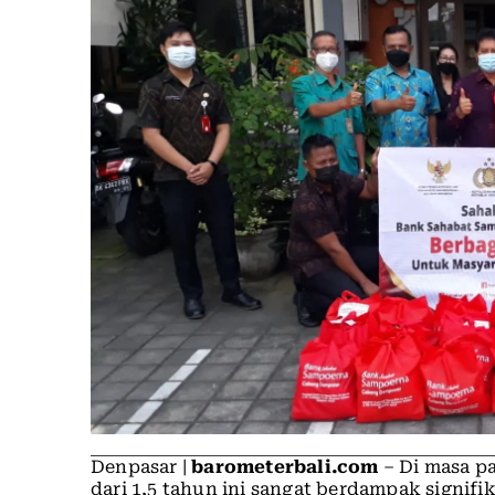
Denpasar |
barometerbali.com
– Di masa p
dari 1,5 tahun ini sangat berdampak signif