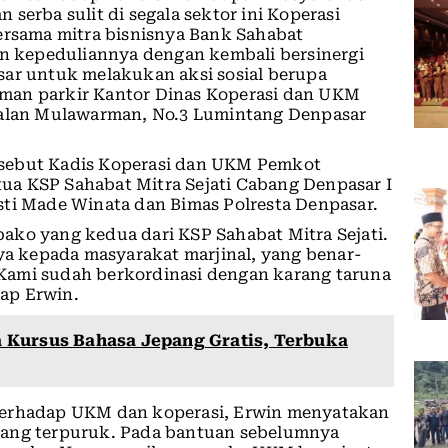
serba sulit di segala sektor ini Koperasi
ersama mitra bisnisnya Bank Sahabat
 kepeduliannya dengan kembali bersinergi
sar untuk melakukan aksi sosial berupa
man parkir Kantor Dinas Koperasi dan UKM
 Jalan Mulawarman, No.3 Lumintang Denpasar
rsebut Kadis Koperasi dan UKM Pemkot
a KSP Sahabat Mitra Sejati Cabang Denpasar I
sti Made Winata dan Bimas Polresta Denpasar.
ako yang kedua dari KSP Sahabat Mitra Sejati.
nya kepada masyarakat marjinal, yang benar-
Kami sudah berkordinasi dengan karang taruna
ap Erwin.
 Kursus Bahasa Jepang Gratis, Terbuka
terhadap UKM dan koperasi, Erwin menyatakan
yang terpuruk. Pada bantuan sebelumnya