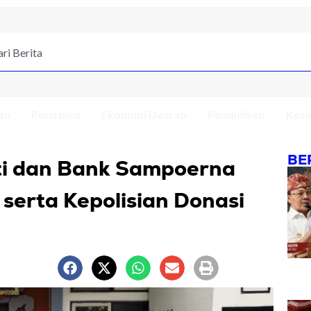
an
Peristiwa
Ekonomi Daerah
Pendidikan
Kese
BE
ti dan Bank Sampoerna
serta Kepolisian Donasi