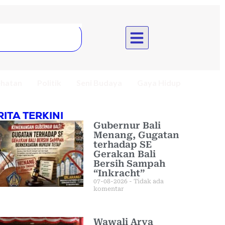
hatan
Politik
Seni Budaya
Gaya Hidup
RITA TERKINI
Gubernur Bali
Menang, Gugatan
terhadap SE
Gerakan Bali
Bersih Sampah
“Inkracht”
07-08-2026
Tidak ada
komentar
Wawali Arya