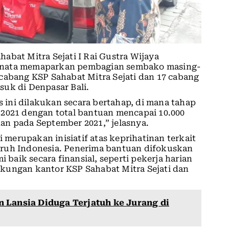
abat Mitra Sejati I Rai Gustra Wijaya
inata memaparkan pembagian sembako masing-
cabang KSP Sahabat Mitra Sejati dan 17 cabang
suk di Denpasar Bali.
ini dilakukan secara bertahap, di mana tahap
 2021 dengan total bantuan mencapai 10.000
an pada September 2021,” jelasnya.
erupakan inisiatif atas keprihatinan terkait
uruh Indonesia. Penerima bantuan difokuskan
aik secara finansial, seperti pekerja harian
kungan kantor KSP Sahabat Mitra Sejati dan
 Lansia Diduga Terjatuh ke Jurang di