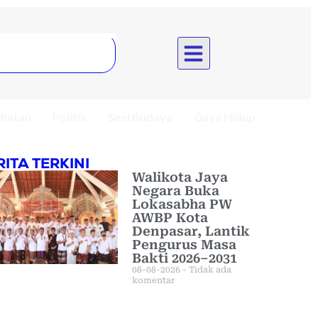
hatan
Politik
Seni Budaya
Gaya Hidup
RITA TERKINI
Walikota Jaya
Negara Buka
Lokasabha PW
AWBP Kota
Denpasar, Lantik
Pengurus Masa
Bakti 2026–2031
08-08-2026
Tidak ada
komentar