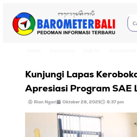
Home
Pariwisata
Hukrim
Pemerintah
Kunjungi Lapas Kerobok
Apresiasi Program SAE 
Rian Ngari
Oktober 28, 2025
8:37 pm