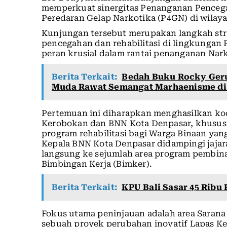
memperkuat sinergitas Penanganan Pence
Peredaran Gelap Narkotika (P4GN) di wilaya
Kunjungan tersebut merupakan langkah st
pencegahan dan rehabilitasi di lingkunga
peran krusial dalam rantai penanganan Nark
Berita Terkait:
Bedah Buku Rocky Geru
Muda Rawat Semangat Marhaenisme di 
Pertemuan ini diharapkan menghasilkan koor
Kerobokan dan BNN Kota Denpasar, khususn
program rehabilitasi bagi Warga Binaan yang
Kepala BNN Kota Denpasar didampingi jaja
langsung ke sejumlah area program pembina
Bimbingan Kerja (Bimker).
Berita Terkait:
KPU Bali Sasar 45 Ribu 
Fokus utama peninjauan adalah area Sarana 
sebuah proyek perubahan inovatif Lapas 