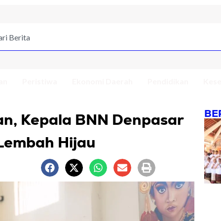
an
Peristiwa
Ekonomi Daerah
Pendidikan
Kese
BE
an, Kepala BNN Denpasar
Lembah Hijau