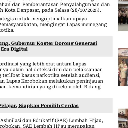
gahan dan Pemberantasan Penyalahgunaan dan
h Kota Denpasar, pada Selasa (28/10/2025).
rategis untuk mengoptimalkan upaya
n Pemasyarakatan, mengingat Lapas memegang
otika.
ng, Gubernur Koster Dorong Generasi
Era Digital
dinasi yang lebih erat antara Lapas
ya dalam hal deteksi dini dan pelaksanaan
 terlibat kasus narkotika setelah audiensi,
ran Lapas Kerobokan melakukan peninjauan
an kemandirian yang dikelola oleh Bidang
Pelajar, Siapkan Pemilih Cerdas
Asimilasi dan Edukatif (SAE) Lembah Hijau,
Kerobokan. SAE Lembah Hijau merupakan