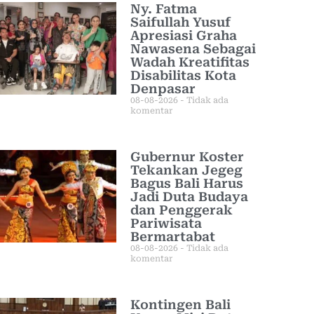
Ny. Fatma
Saifullah Yusuf
Apresiasi Graha
Nawasena Sebagai
Wadah Kreatifitas
Disabilitas Kota
Denpasar
08-08-2026
Tidak ada
komentar
Gubernur Koster
Tekankan Jegeg
Bagus Bali Harus
Jadi Duta Budaya
dan Penggerak
Pariwisata
Bermartabat
08-08-2026
Tidak ada
komentar
Kontingen Bali