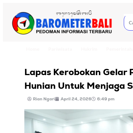
Home
Pariwisata
Hukrim
Pemerintah
Lapas Kerobokan Gelar
Hunian Untuk Menjaga S
Rian Ngari
April 24, 2026
6:49 pm