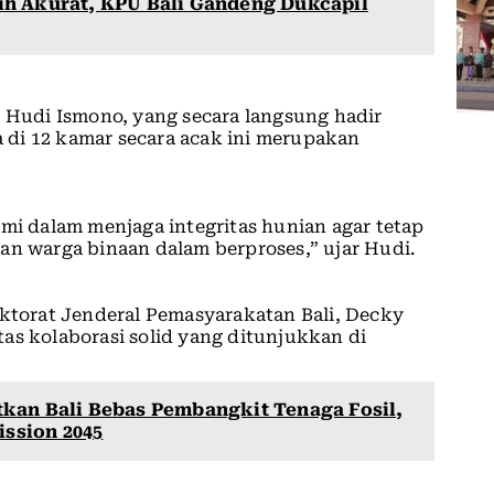
ih Akurat, KPU Bali Gandeng Dukcapil
, Hudi Ismono, yang secara langsung hadir
di 12 kamar secara acak ini merupakan
ami dalam menjaga integritas hunian agar tetap
an warga binaan dalam berproses,” ujar Hudi.
ektorat Jenderal Pemasyarakatan Bali, Decky
as kolaborasi solid yang ditunjukkan di
kan Bali Bebas Pembangkit Tenaga Fosil,
ssion 2045