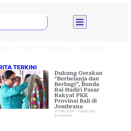
hatan
Politik
Seni Budaya
Gaya Hidup
RITA TERKINI
Dukung Gerakan
“Berbelanja dan
Berbagi”, Bunda
Rai Hadiri Pasar
Rakyat PKK
Provinsi Bali di
Jembrana
07-08-2026
Tidak ada
komentar