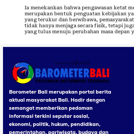
Ia menekankan bahwa pengawasan ketat mel
merupakan bentuk penguatan kebijakan yan
yang terukur dan berwibawa, pemasyarakata
tidak hanya menjaga secara fisik, tetapi j
yang tulus menuju perubahan masa depan ya
Barometer Bali merupakan portal berita
aktual masyarakat Bali. Hadir dengan
semangat memberikan pedoman
informasi terkini seputar sosial,
ekonomi, politik, hukum, pendidikan,
pemerintahan, pariwisata, budaya dan