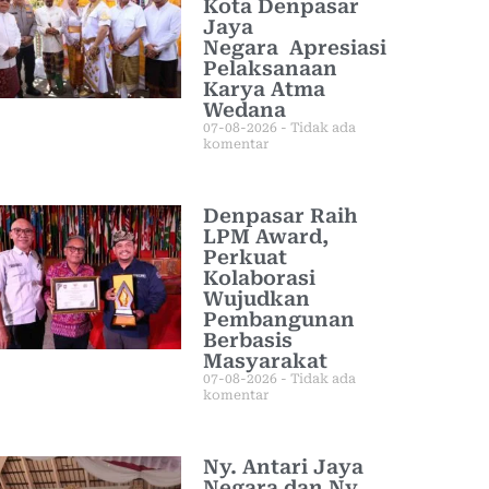
Kota Denpasar
Jaya
Negara Apresiasi
Pelaksanaan
Karya Atma
Wedana
07-08-2026
Tidak ada
komentar
Denpasar Raih
LPM Award,
Perkuat
Kolaborasi
Wujudkan
Pembangunan
Berbasis
Masyarakat
07-08-2026
Tidak ada
komentar
Ny. Antari Jaya
Negara dan Ny.