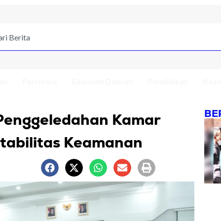
an
Peristiwa
Ekonomi Daerah
Pendidikan
Kese
BE
 Penggeledahan Kamar
tabilitas Keamanan