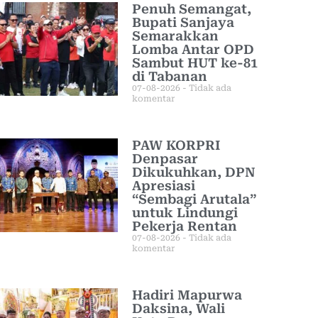
Penuh Semangat,
Bupati Sanjaya
Semarakkan
Lomba Antar OPD
Sambut HUT ke-81
di Tabanan
07-08-2026
Tidak ada
komentar
PAW KORPRI
Denpasar
Dikukuhkan, DPN
Apresiasi
“Sembagi Arutala”
untuk Lindungi
Pekerja Rentan
07-08-2026
Tidak ada
komentar
Hadiri Mapurwa
Daksina, Wali