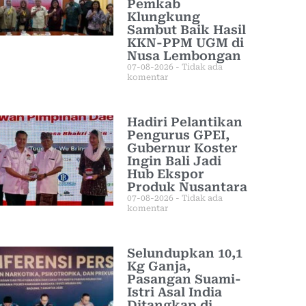
Pemkab
Klungkung
Sambut Baik Hasil
KKN-PPM UGM di
Nusa Lembongan
07-08-2026
Tidak ada
komentar
Hadiri Pelantikan
Pengurus GPEI,
Gubernur Koster
Ingin Bali Jadi
Hub Ekspor
Produk Nusantara
07-08-2026
Tidak ada
komentar
Selundupkan 10,1
Kg Ganja,
Pasangan Suami-
Istri Asal India
Ditangkap di