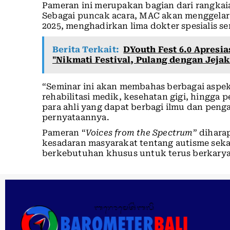
Pameran ini merupakan bagian dari rangkai
Sebagai puncak acara, MAC akan menggelar
2025, menghadirkan lima dokter spesialis se
Berita Terkait:
DYouth Fest 6.0 Apresi
"Nikmati Festival, Pulang dengan Jejak
“Seminar ini akan membahas berbagai aspek 
rehabilitasi medik, kesehatan gigi, hingga
para ahli yang dapat berbagi ilmu dan pen
pernyataannya.
Pameran “
Voices from the Spectrum
” dihar
kesadaran masyarakat tentang autisme seka
berkebutuhan khusus untuk terus berkarya