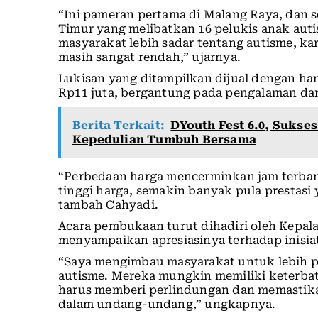
“Ini pameran pertama di Malang Raya, dan s
Timur yang melibatkan 16 pelukis anak auti
masyarakat lebih sadar tentang autisme, kare
masih sangat rendah,” ujarnya.
Lukisan yang ditampilkan dijual dengan harg
Rp11 juta, bergantung pada pengalaman dan
Berita Terkait:
DYouth Fest 6.0, Sukse
Kepedulian Tumbuh Bersama
“Perbedaan harga mencerminkan jam terbang
tinggi harga, semakin banyak pula prestasi y
tambah Cahyadi.
Acara pembukaan turut dihadiri oleh Kepala
menyampaikan apresiasinya terhadap inisia
“Saya mengimbau masyarakat untuk lebih p
autisme. Mereka mungkin memiliki keterbat
harus memberi perlindungan dan memastika
dalam undang-undang,” ungkapnya.