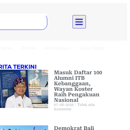
hatan
Politik
Seni Budaya
Gaya Hidup
RITA TERKINI
Masuk Daftar 100
Alumni ITB
Kebanggaan,
Wayan Koster
Raih Pengakuan
Nasional
07-08-2026
Tidak ada
komentar
Demokrat Bali