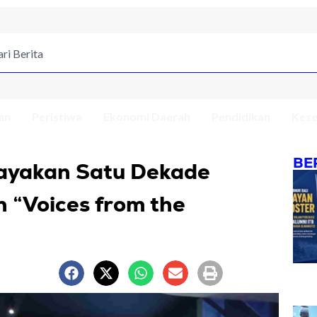
an
Peristiwa
Ekonomi Daerah
Pendidikan
Kese
BE
ayakan Satu Dekade
 “Voices from the