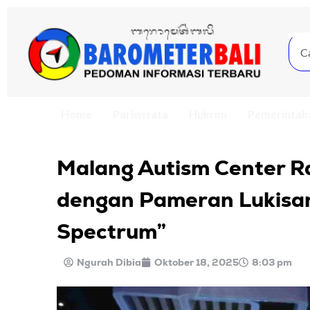
Home
Pariwisata
Hukrim
Pemerintah
Malang Autism Center R
dengan Pameran Lukisan
Spectrum”
Ngurah Dibia
Oktober 18, 2025
8:03 pm