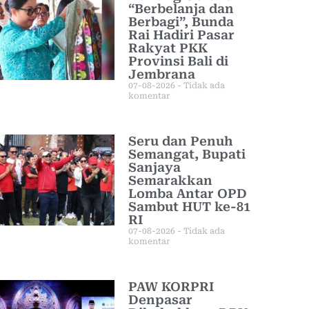
“Berbelanja dan
Berbagi”, Bunda
Rai Hadiri Pasar
Rakyat PKK
Provinsi Bali di
Jembrana
07-08-2026
Tidak ada
komentar
Seru dan Penuh
Semangat, Bupati
Sanjaya
Semarakkan
Lomba Antar OPD
Sambut HUT ke-81
RI
07-08-2026
Tidak ada
komentar
PAW KORPRI
Denpasar