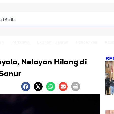
an
Peristiwa
Ekonomi Daerah
Pendidikan
Kese
BE
ala, Nelayan Hilang di
 Sanur