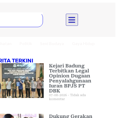
hatan
Politik
Seni Budaya
Gaya Hidup
RITA TERKINI
Kejari Badung
Terbitkan Legal
Opinion Dugaan
Penyalahgunaan
Iuran BPJS PT
DBK
07-08-2026
Tidak ada
komentar
Dukung Gerakan