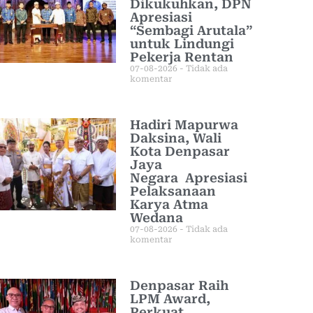
Dikukuhkan, DPN
Apresiasi
“Sembagi Arutala”
untuk Lindungi
Pekerja Rentan
07-08-2026
Tidak ada
komentar
Hadiri Mapurwa
Daksina, Wali
Kota Denpasar
Jaya
Negara Apresiasi
Pelaksanaan
Karya Atma
Wedana
07-08-2026
Tidak ada
komentar
Denpasar Raih
LPM Award,
Perkuat