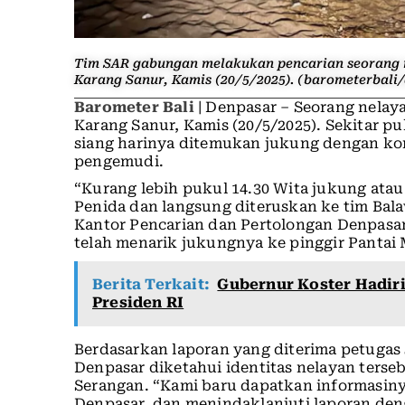
Tim SAR gabungan melakukan pencarian seorang ne
Karang Sanur, Kamis (20/5/2025). (barometerbali/
Barometer Bali
| Denpasar – Seorang nelaya
Karang Sanur, Kamis (20/5/2025). Sekitar p
siang harinya ditemukan jukung dengan ko
pengemudi.
“Kurang lebih pukul 14.30 Wita jukung ata
Penida dan langsung diteruskan ke tim Bal
Kantor Pencarian dan Pertolongan Denpasar
telah menarik jukungnya ke pinggir Pantai M
Berita Terkait:
Gubernur Koster Hadir
Presiden RI
Berdasarkan laporan yang diterima petugas
Denpasar diketahui identitas nelayan terse
Serangan. “Kami baru dapatkan informasiny
Denpasar, dan menindaklanjuti laporan den