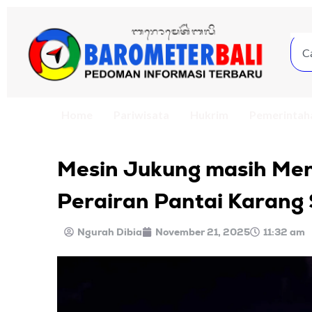
Home
Pariwisata
Hukrim
Pemerintah
Mesin Jukung masih Meny
Perairan Pantai Karang
Ngurah Dibia
November 21, 2025
11:32 am