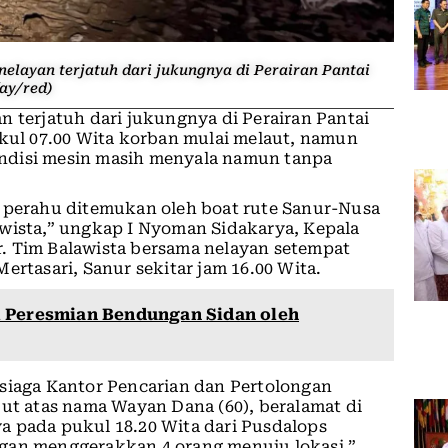
layan terjatuh dari jukungnya di Perairan Pantai
ay/red)
n terjatuh dari jukungnya di Perairan Pantai
ukul 07.00 Wita korban mulai melaut, namun
ndisi mesin masih menyala namun tanpa
u perahu ditemukan oleh boat rute Sanur-Nusa
awista,” ungkap I Nyoman Sidakarya, Kepala
. Tim Balawista bersama nelayan setempat
ertasari, Sanur sekitar jam 16.00 Wita.
i Peresmian Bendungan Sidan oleh
 siaga Kantor Pencarian dan Pertolongan
but atas nama Wayan Dana (60), beralamat di
a pada pukul 18.20 Wita dari Pusdalops
gan menggerakkan 4 orang menuju lokasi,”