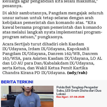
keluarga agar pengabdian kita selalu maksimal,”
pesannya.
Di akhir sambutannya, Pangdam mengajak seluruh
unsur satuan untuk tetap selaras dengan arah
kebijakan pemerintah dan komando atas. “Kita
kawal bersama program pemerintah dan komando
atas melalui langkah nyata implementasi program-
program satuan,” pungkasnya.
Acara Sertijab turut dihadiri oleh Kasdam
IX/Udayana, Irdam IX/Udayana, Kapoksahli
Pangdam IX/Udayana, Danrem 162/WB, Danrem
163/WSA, para Asisten Kasdam IX/Udayana, LO AL
dan LO AU para Dan/Kabalakdam IX/Udayana,
serta Ketua, dan Wakil Ketua Persit Kartika
Chandra Kirana PD IX/Udayana.
(udy/rah)
BERITA TERKINI
Polda Bali Tangkap Pengedar
Sabu, 123 Gram Disita dari Dua
Lokasi
Rian Ngari
07-08-2026