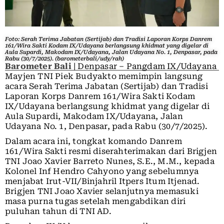
Foto: Serah Terima Jabatan (Sertijab) dan Tradisi Laporan Korps Danrem
161/Wira Sakti Kodam IX/Udayana berlangsung khidmat yang digelar di
Aula Supardi, Makodam IX/Udayana, Jalan Udayana No. 1, Denpasar, pada
Rabu (30/7/2025). (barometerbali/udy/rah)
Barometer Bali
| Denpasar – Pangdam IX/Udayana
Mayjen TNI Piek Budyakto memimpin langsung
acara Serah Terima Jabatan (Sertijab) dan Tradisi
Laporan Korps Danrem 161/Wira Sakti Kodam
IX/Udayana berlangsung khidmat yang digelar di
Aula Supardi, Makodam IX/Udayana, Jalan
Udayana No. 1, Denpasar, pada Rabu (30/7/2025).
Dalam acara ini, tongkat komando Danrem
161/Wira Sakti resmi diserahterimakan dari Brigjen
TNI Joao Xavier Barreto Nunes, S.E., M.M., kepada
Kolonel Inf Hendro Cahyono yang sebelumnya
menjabat Irut-VII/Binjahril Itpers Itum Itjenad.
Brigjen TNI Joao Xavier selanjutnya memasuki
masa purna tugas setelah mengabdikan diri
puluhan tahun di TNI AD.