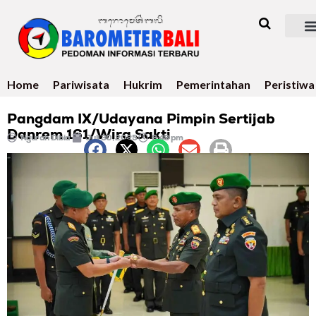
Home
Pariwisata
Hukrim
Pemerintahan
Peristiwa
Pangdam IX/Udayana Pimpin Sertijab
Danrem 161/Wira Sakti
Ngurah Dibia
Juli 30, 2025
8:48 pm