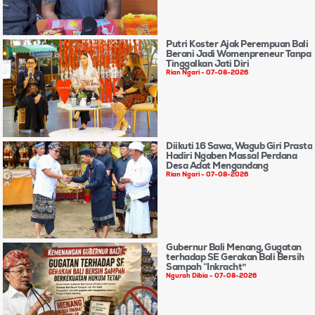
Putri Koster Ajak Perempuan Bali
Berani Jadi Womenpreneur Tanpa
Tinggalkan Jati Diri
Rian Ngari
07-08-2026
Diikuti 16 Sawa, Wagub Giri Prasta
Hadiri Ngaben Massal Perdana
Desa Adat Mengandang
Rian Ngari
07-08-2026
Gubernur Bali Menang, Gugatan
terhadap SE Gerakan Bali Bersih
Sampah “Inkracht”
Ngurah Dibia
07-08-2026