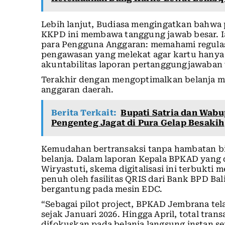
Lebih lanjut, Budiasa mengingatkan bahwa 
KKPD ini membawa tanggung jawab besar. I
para Pengguna Anggaran: memahami regulas
pengawasan yang melekat agar kartu hanya
akuntabilitas laporan pertanggungjawaban 
Terakhir dengan mengoptimalkan belanja 
anggaran daerah.
Berita Terkait:
Bupati Satria dan Wab
Pengenteg Jagat di Pura Gelap Besakih
Kemudahan bertransaksi tanpa hambatan biro
belanja. Dalam laporan Kepala BPKAD yang d
Wiryastuti, skema digitalisasi ini terbukt
penuh oleh fasilitas QRIS dari Bank BPD Bal
bergantung pada mesin EDC.
“Sebagai pilot project, BPKAD Jembrana t
sejak Januari 2026. Hingga April, total tran
difokuskan pada belanja langsung instan s