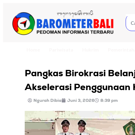
Home
Pariwisata
Hukrim
Pemerintah
Pangkas Birokrasi Bela
Akselerasi Penggunaan 
Ngurah Dibia
Juni 3, 2026
8:39 pm