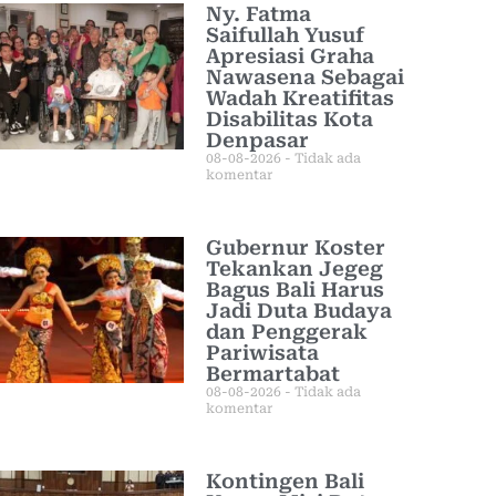
Ny. Fatma
Saifullah Yusuf
Apresiasi Graha
Nawasena Sebagai
Wadah Kreatifitas
Disabilitas Kota
Denpasar
08-08-2026
Tidak ada
komentar
Gubernur Koster
Tekankan Jegeg
Bagus Bali Harus
Jadi Duta Budaya
dan Penggerak
Pariwisata
Bermartabat
08-08-2026
Tidak ada
komentar
Kontingen Bali