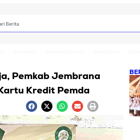
an
Peristiwa
Ekonomi Daerah
Pendidikan
Kese
BE
nja, Pemkab Jembrana
Kartu Kredit Pemda