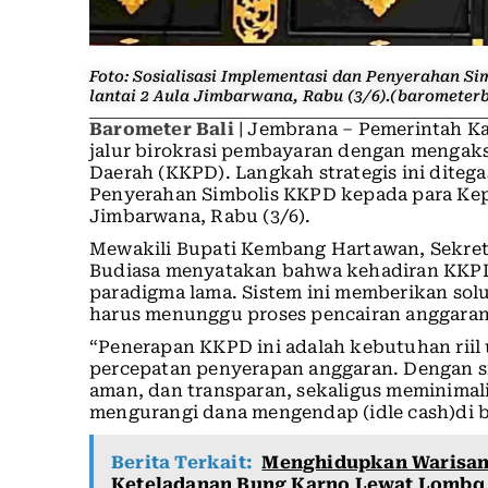
Foto: Sosialisasi Implementasi dan Penyerahan S
lantai 2 Aula Jimbarwana, Rabu (3/6).(barometerb
Barometer Bali
| Jembrana – Pemerintah 
jalur birokrasi pembayaran dengan mengaks
Daerah (KKPD). Langkah strategis ini ditega
Penyerahan Simbolis KKPD kepada para Kepa
Jimbarwana, Rabu (3/6).
Mewakili Bupati Kembang Hartawan, Sekret
Budiasa menyatakan bahwa kehadiran KKP
paradigma lama. Sistem ini memberikan sol
harus menunggu proses pencairan anggara
“Penerapan KKPD ini adalah kebutuhan rii
percepatan penyerapan anggaran. Dengan sis
aman, dan transparan, sekaligus meminimali
mengurangi dana mengendap (idle cash)di b
Berita Terkait:
Menghidupkan Warisan 
Keteladanan Bung Karno Lewat Lombq 