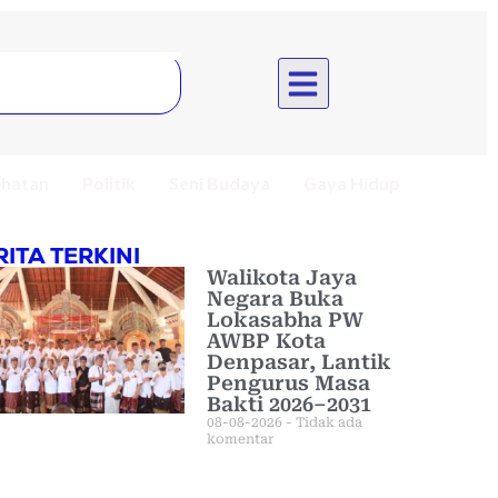
hatan
Politik
Seni Budaya
Gaya Hidup
RITA TERKINI
Walikota Jaya
Negara Buka
Lokasabha PW
AWBP Kota
Denpasar, Lantik
Pengurus Masa
Bakti 2026–2031
08-08-2026
Tidak ada
komentar