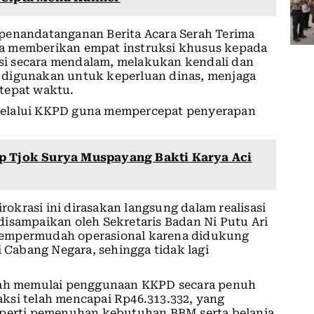
penandatanganan Berita Acara Serah Terima
a memberikan empat instruksi khusus kepada
i secara mendalam, melakukan kendali dan
 digunakan untuk keperluan dinas, menjaga
tepat waktu.
melalui KKPD guna mempercepat penyerapan
up Tjok Surya Muspayang Bakti Karya Aci
krasi ini dirasakan langsung dalam realisasi
isampaikan oleh Sekretaris Badan Ni Putu Ari
i mempermudah operasional karena didukung
i Cabang Negara, sehingga tidak lagi
elah memulai penggunaan KKPD secara penuh
saksi telah mencapai Rp46.313.332, yang
eperti pemenuhan kebutuhan BBM serta belanja