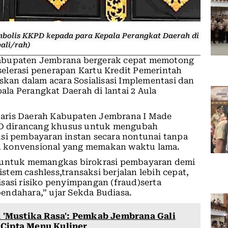
imbolis KKPD kepada para Kepala Perangkat Daerah di
ali/rah)
Kabupaten Jembrana bergerak cepat memotong
elerasi penerapan Kartu Kredit Pemerintah
skan dalam acara Sosialisasi Implementasi dan
la Perangkat Daerah di lantai 2 Aula
aris Daerah Kabupaten Jembrana I Made
D dirancang khusus untuk mengubah
usi pembayaran instan secara nontunai tanpa
n konvensional yang memakan waktu lama.
l untuk memangkas birokrasi pembayaran demi
tem cashless,transaksi berjalan lebih cepat,
sasi risiko penyimpangan (fraud)serta
endahara,” ujar Sekda Budiasa.
'Mustika Rasa': Pemkab Jembrana Gali
Cipta Menu Kuliner