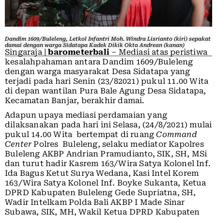
Dandim 1609/Buleleng, Letkol Infantri Moh. Windra Lisrianto (kiri) sepakat
damai dengan warga Sidatapa Kadek Dikik Okta Andrean (kanan)
Singaraja |
barometerbali
– Mediasi atas peristiwa
kesalahpahaman antara Dandim 1609/Buleleng
dengan warga masyarakat Desa Sidatapa yang
terjadi pada hari Senin (23/82021) pukul 11.00 Wita
di depan wantilan Pura Bale Agung Desa Sidatapa,
Kecamatan Banjar, berakhir damai.
Adapun upaya mediasi perdamaian yang
dilaksanakan pada hari ini Selasa, (24/8/2021) mulai
pukul 14.00 Wita bertempat di ruang
Command
Center
Polres Buleleng, selaku mediator Kapolres
Buleleng AKBP Andrian Pramudianto, SIK, SH, MSi
dan turut hadir Kasrem 163/Wira Satya Kolonel Inf.
Ida Bagus Ketut Surya Wedana, Kasi Intel Korem
163/Wira Satya Kolonel Inf. Boyke Sukanta, Ketua
DPRD Kabupaten Buleleng Gede Supriatna, SH,
Wadir Intelkam Polda Bali AKBP I Made Sinar
Subawa, SIK, MH, Wakil Ketua DPRD Kabupaten