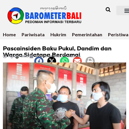
Home
Pariwisata
Hukrim
Pemerintahan
Peristiwa
Pascainsiden Baku Pukul, Dandim dan
Warga Sidatapa Berdamai
Ngurah Dibia
Agustus 24, 2021
9:10 pm