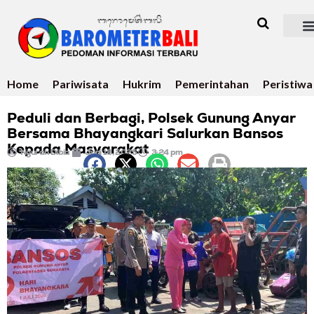
Home
Pariwisata
Hukrim
Pemerintahan
Peristiwa
Peduli dan Berbagi, Polsek Gunung Anyar
Bersama Bhayangkari Salurkan Bansos
Kepada Masyarakat
Ngurah Dibia
Juni 18, 2025
3:24 pm