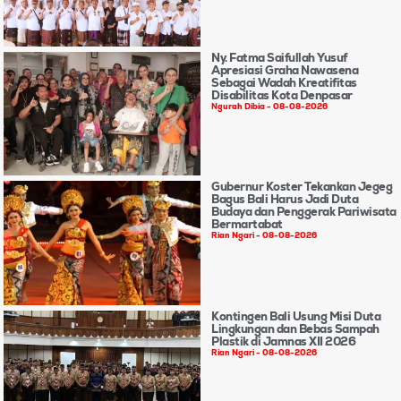
Ny. Fatma Saifullah Yusuf
Apresiasi Graha Nawasena
Sebagai Wadah Kreatifitas
Disabilitas Kota Denpasar
Ngurah Dibia
08-08-2026
Gubernur Koster Tekankan Jegeg
Bagus Bali Harus Jadi Duta
Budaya dan Penggerak Pariwisata
Bermartabat
Rian Ngari
08-08-2026
Kontingen Bali Usung Misi Duta
Lingkungan dan Bebas Sampah
Plastik di Jamnas XII 2026
Rian Ngari
08-08-2026