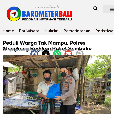
Home
Pariwisata
Hukrim
Pemerintahan
Peristiwa
Peduli Warga Tak Mampu, Polres
Klungkung Bagikan Paket Sembako
Ngurah Dibia
September 1, 2021
5:54 pm