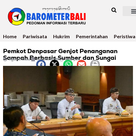
Home
Pariwisata
Hukrim
Pemerintahan
Peristiwa
Pemkot Denpasar Genjot Penanganan
Sampah Berbasis Sumber dan Sungai
Ngurah Dibia
Mei 20, 2026
8:53 pm