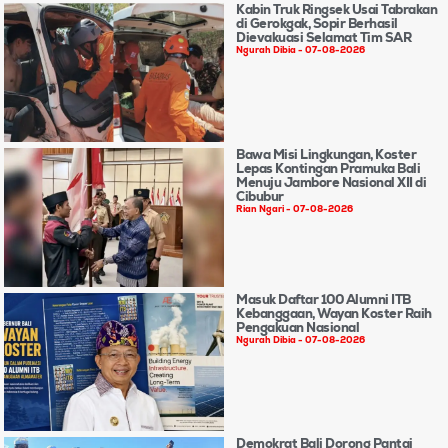
Kabin Truk Ringsek Usai Tabrakan
di Gerokgak, Sopir Berhasil
Dievakuasi Selamat Tim SAR
Ngurah Dibia
07-08-2026
Bawa Misi Lingkungan, Koster
Lepas Kontingan Pramuka Bali
Menuju Jambore Nasional XII di
Cibubur
Rian Ngari
07-08-2026
Masuk Daftar 100 Alumni ITB
Kebanggaan, Wayan Koster Raih
Pengakuan Nasional
Ngurah Dibia
07-08-2026
Demokrat Bali Dorong Pantai