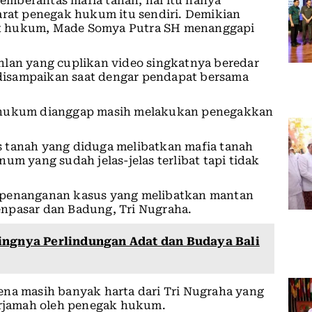
mberantas mafia tanah, hal itu hanya
arat penegak hukum itu sendiri. Demikian
t hukum, Made Somya Putra SH menanggapi
hlan yang cuplikan video singkatnya beredar
i disampaikan saat dengar pendapat bersama
k hukum dianggap masih melakukan penegakkan
 tanah yang diduga melibatkan mafia tanah
um yang sudah jelas-jelas terlibat tapi tidak
 penanganan kasus yang melibatkan mantan
npasar dan Badung, Tri Nugraha.
ingnya Perlindungan Adat dan Budaya Bali
ena masih banyak harta dari Tri Nugraha yang
terjamah oleh penegak hukum.