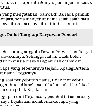
gak hukum. Tapi kata Somya, penanganan kasus
putus.
n yang mengatakan, bahwa di Bali ada pemilik
jara, serta menyebut nama salah salah satu
omya itu seharusnya itu ditindaklanjuti.
go, Polisi Tangkap Karyawan Pencuri
leh seorang anggota Dewan Perwakilan Rakyat
diwakilinya. Sehingga hal ini tidak boleh
 dari manusia biasa yang mudah diabaikan.
i apa yang sebenarnya terjadi. Apalagi Arteria
t nama,” tegasnya.
ing soal penyebutan nama, tidak menyebut
getahuan dia selama ini belum ada klarifikasi
lan dari pihak Kejaksaan.
gapan dari Kejaksaan, padahal ini seharusnya
ut saya Kejaksaan membenarkan apa yang