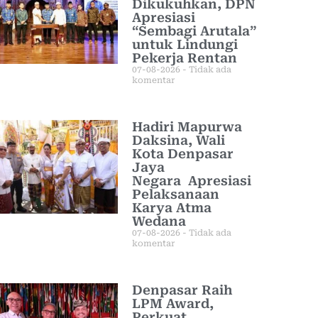
Dikukuhkan, DPN
Apresiasi
“Sembagi Arutala”
untuk Lindungi
Pekerja Rentan
07-08-2026
Tidak ada
komentar
Hadiri Mapurwa
Daksina, Wali
Kota Denpasar
Jaya
Negara Apresiasi
Pelaksanaan
Karya Atma
Wedana
07-08-2026
Tidak ada
komentar
Denpasar Raih
LPM Award,
Perkuat