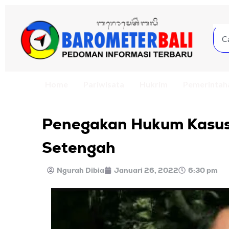
Home
Pariwisata
Hukrim
Pemerintah
Penegakan Hukum Kasus
Setengah
Ngurah Dibia
Januari 26, 2022
6:30 pm