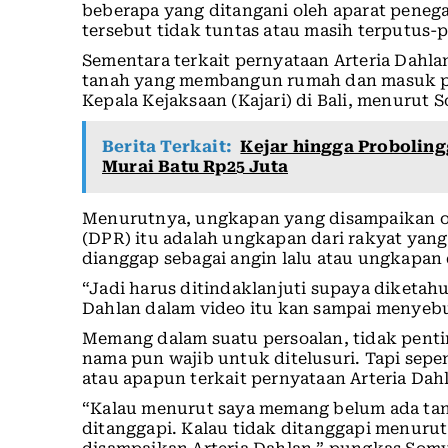
beberapa yang ditangani oleh aparat pene
tersebut tidak tuntas atau masih terputus-
Sementara terkait pernyataan Arteria Dahla
tanah yang membangun rumah dan masuk pen
Kepala Kejaksaan (Kajari) di Bali, menurut S
Berita Terkait:
Kejar hingga Proboling
Murai Batu Rp25 Juta
Menurutnya, ungkapan yang disampaikan o
(DPR) itu adalah ungkapan dari rakyat yang 
dianggap sebagai angin lalu atau ungkapan
“Jadi harus ditindaklanjuti supaya diketahu
Dahlan dalam video itu kan sampai menyebu
Memang dalam suatu persoalan, tidak pent
nama pun wajib untuk ditelusuri. Tapi sepen
atau apapun terkait pernyataan Arteria Dah
“Kalau menurut saya memang belum ada tang
ditanggapi. Kalau tidak ditanggapi menur