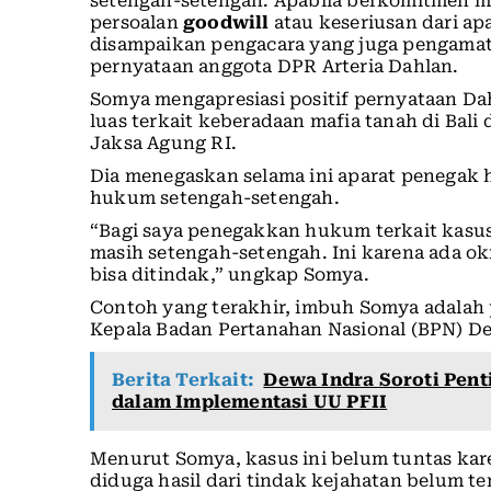
setengah-setengah. Apabila berkomitmen me
persoalan
goodwill
atau keseriusan dari ap
disampaikan pengacara yang juga pengama
pernyataan anggota DPR Arteria Dahlan.
Somya mengapresiasi positif pernyataan Da
luas terkait keberadaan mafia tanah di Bal
Jaksa Agung RI.
Dia menegaskan selama ini aparat penega
hukum setengah-setengah.
“Bagi saya penegakkan hukum terkait kasus
masih setengah-setengah. Ini karena ada okn
bisa ditindak,” ungkap Somya.
Contoh yang terakhir, imbuh Somya adalah
Kepala Badan Pertanahan Nasional (BPN) De
Berita Terkait:
Dewa Indra Soroti Pent
dalam Implementasi UU PFII
Menurut Somya, kasus ini belum tuntas kar
diduga hasil dari tindak kejahatan belum 