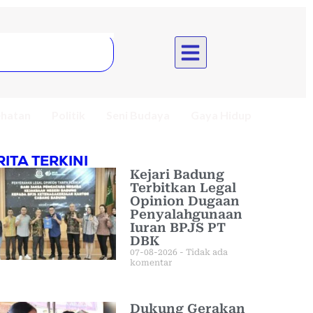
hatan
Politik
Seni Budaya
Gaya Hidup
RITA TERKINI
Kejari Badung
Terbitkan Legal
Opinion Dugaan
Penyalahgunaan
Iuran BPJS PT
DBK
07-08-2026
Tidak ada
komentar
Dukung Gerakan