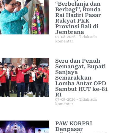
“Berbelanja dan
Berbagi”, Bunda
Rai Hadiri Pasar
Rakyat PKK
Provinsi Bali di
Jembrana
07-08-2026
Tidak ada
komentar
Seru dan Penuh
Semangat, Bupati
Sanjaya
Semarakkan
Lomba Antar OPD
Sambut HUT ke-81
RI
07-08-2026
Tidak ada
komentar
PAW KORPRI
Denpasar