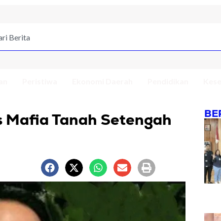
an
Peristiwa
Ekonomi Daerah
Pendidikan
Kese
BE
 Mafia Tanah Setengah