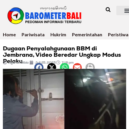
Home
Pariwisata
Hukrim
Pemerintahan
Peristiwa
Dugaan Penyalahgunaan BBM di
Jembrana, Video Beredar Ungkap Modus
Pelaku
Ngurah Dibia
Juli 25, 2025
7:18 pm