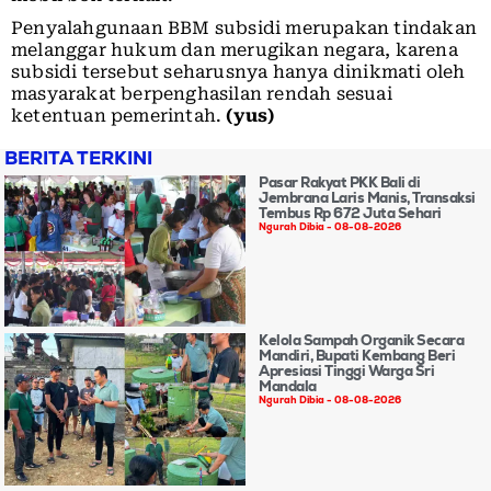
Penyalahgunaan BBM subsidi merupakan tindakan
melanggar hukum dan merugikan negara, karena
subsidi tersebut seharusnya hanya dinikmati oleh
masyarakat berpenghasilan rendah sesuai
ketentuan pemerintah.
(yus)
BERITA TERKINI
Pasar Rakyat PKK Bali di
Jembrana Laris Manis, Transaksi
Tembus Rp 672 Juta Sehari
Ngurah Dibia
08-08-2026
Kelola Sampah Organik Secara
Mandiri, Bupati Kembang Beri
Apresiasi Tinggi Warga Sri
Mandala
Ngurah Dibia
08-08-2026