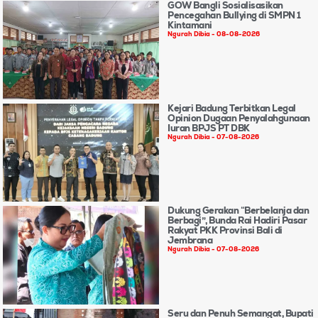
GOW Bangli Sosialisasikan
Pencegahan Bullying di SMPN 1
Kintamani
Ngurah Dibia
08-08-2026
Kejari Badung Terbitkan Legal
Opinion Dugaan Penyalahgunaan
Iuran BPJS PT DBK
Ngurah Dibia
07-08-2026
Dukung Gerakan “Berbelanja dan
Berbagi”, Bunda Rai Hadiri Pasar
Rakyat PKK Provinsi Bali di
Jembrana
Ngurah Dibia
07-08-2026
Seru dan Penuh Semangat, Bupati