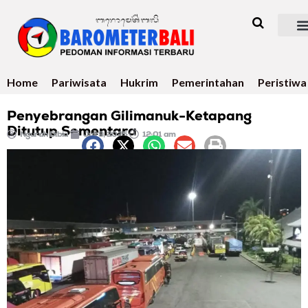
Home
Pariwisata
Hukrim
Pemerintahan
Peristiwa
Penyebrangan Gilimanuk-Ketapang
Ditutup Sementara
Ngurah Dibia
Juli 9, 2025
12:01 am