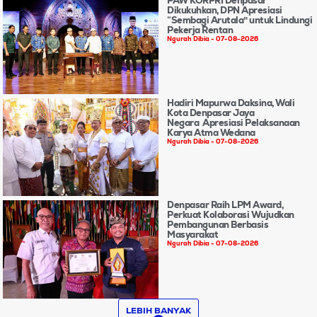
PAW KORPRI Denpasar
Dikukuhkan, DPN Apresiasi
“Sembagi Arutala” untuk Lindungi
Pekerja Rentan
Ngurah Dibia
07-08-2026
Hadiri Mapurwa Daksina, Wali
Kota Denpasar Jaya
Negara Apresiasi Pelaksanaan
Karya Atma Wedana
Ngurah Dibia
07-08-2026
Denpasar Raih LPM Award,
Perkuat Kolaborasi Wujudkan
Pembangunan Berbasis
Masyarakat
Ngurah Dibia
07-08-2026
LEBIH BANYAK