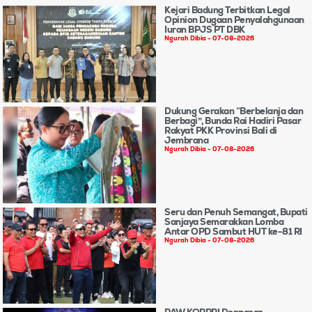
Kejari Badung Terbitkan Legal
Opinion Dugaan Penyalahgunaan
Iuran BPJS PT DBK
Ngurah Dibia
07-08-2026
Dukung Gerakan “Berbelanja dan
Berbagi”, Bunda Rai Hadiri Pasar
Rakyat PKK Provinsi Bali di
Jembrana
Ngurah Dibia
07-08-2026
Seru dan Penuh Semangat, Bupati
Sanjaya Semarakkan Lomba
Antar OPD Sambut HUT ke-81 RI
Ngurah Dibia
07-08-2026