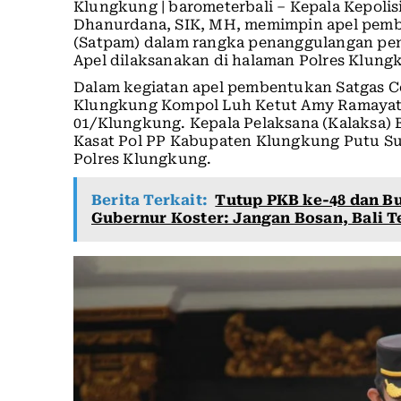
Klungkung | barometerbali – Kepala Kepoli
Dhanurdana, SIK, MH, memimpin apel pemb
(Satpam) dalam rangka penanggulangan pe
Apel dilaksanakan di halaman Polres Klungk
Dalam kegiatan apel pembentukan Satgas Co
Klungkung Kompol Luh Ketut Amy Ramayath
01/Klungkung. Kepala Pelaksana (Kalaksa
Kasat Pol PP Kabupaten Klungkung Putu Sua
Polres Klungkung.
Berita Terkait:
Tutup PKB ke-48 dan Buk
Gubernur Koster: Jangan Bosan, Bali 