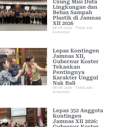
Usung Misi Duta
Lingkungan dan
Bebas Sampah
Plastik di Jamnas
XII 2026
08-08-2026
Tidak ada
komentar
Lepas Kontingen
Jamnas XII,
Gubernur Koster
Tekankan
Pentingnya
Karakter Unggul
Nak Bali
08-08-2026
Tidak ada
komentar
Lepas 352 Anggota
Kontingen
Jamnas XII 2026:
Gubernur Koster