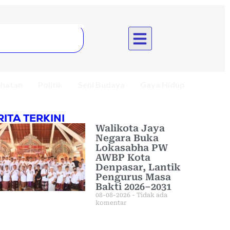
hatan
Politik
Seni Budaya
Gaya Hidup
RITA TERKINI
Walikota Jaya
Negara Buka
Lokasabha PW
AWBP Kota
Denpasar, Lantik
Pengurus Masa
Bakti 2026–2031
08-08-2026
Tidak ada
komentar