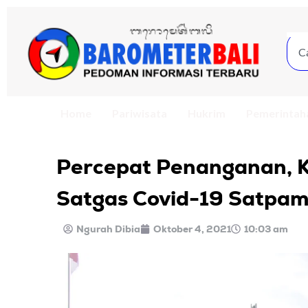
Home
Pariwisata
Hukrim
Pemerintah
Percepat Penanganan, K
Satgas Covid-19 Satpa
Ngurah Dibia
Oktober 4, 2021
10:03 am