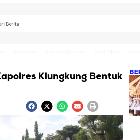
an
Peristiwa
Ekonomi Daerah
Pendidikan
Kese
BE
apolres Klungkung Bentuk
m