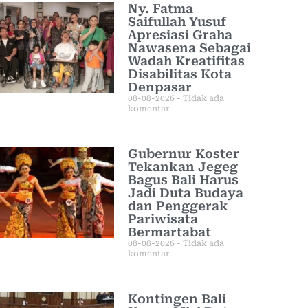
Ny. Fatma
Saifullah Yusuf
Apresiasi Graha
Nawasena Sebagai
Wadah Kreatifitas
Disabilitas Kota
Denpasar
08-08-2026
Tidak ada
komentar
Gubernur Koster
Tekankan Jegeg
Bagus Bali Harus
Jadi Duta Budaya
dan Penggerak
Pariwisata
Bermartabat
08-08-2026
Tidak ada
komentar
Kontingen Bali