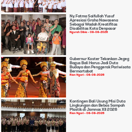
Ny. Fatma Saifullah Yusuf
Apresiasi Graha Nawasena
Sebagai Wadah Kreatifitas
Disabilitas Kota Denpasar
Ngurah Dibia
08-08-2026
Gubernur Koster Tekankan Jegeg
Bagus Bali Harus Jadi Duta
Budaya dan Penggerak Pariwisata
Bermartabat
Rian Ngari
08-08-2026
Kontingen Bali Usung Misi Duta
Lingkungan dan Bebas Sampah
Plastik di Jamnas XII 2026
Rian Ngari
08-08-2026