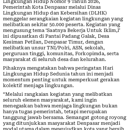
Lingkungan Hidup Nomor 9 Tahun 2026,
Pemerintah Kota Denpasar melalui Dinas
Lingkungan Hidup dan Kebersihan (DLHK)
menggelar serangkaian kegiatan lingkungan yang
melibatkan sekitar 50.000 peserta. Kegiatan yang
mengusung tema ‘Saatnya Bekerja Untuk Iklim,l’
ini dipusatkan di Pantai Padang Galak, Desa
Kesiman Petilan, Denpasar Timur, dengan
melibatkan unsur TNI/Polri, ASN, sekolah,
perguruan tinggi, komunitas, Forkopimda, serta
masyarakat di seluruh desa dan kelurahan.
Pihaknya mengatakan bahwa peringatan Hari
Lingkungan Hidup Sedunia tahun ini menjadi
momentum penting untuk memperkuat gerakan
kolektif menjaga lingkungan.
“Melalui rangkaian kegiatan yang melibatkan
seluruh elemen masyarakat, kami ingin
menegaskan bahwa menjaga lingkungan bukan
hanya tugas pemerintah, tetapi merupakan
tanggung jawab bersama. Semangat gotong royong
yang ditunjukkan masyarakat Denpasar menjadi
modal utama dalam mewujudkan kota yang bersih,