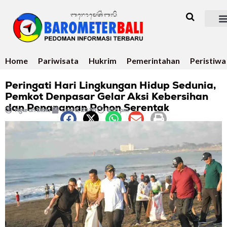
Home
Pariwisata
Hukrim
Pemerintahan
Peristiwa
Peringati Hari Lingkungan Hidup Sedunia,
Pemkot Denpasar Gelar Aksi Kebersihan
dan Penanaman Pohon Serentak
Ngurah Dibia
Juni 6, 2026
8:15 pm