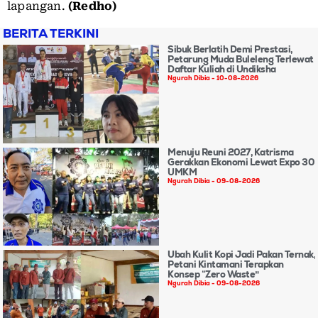
lapangan.
(Redho)
BERITA TERKINI
Sibuk Berlatih Demi Prestasi,
Petarung Muda Buleleng Terlewat
Daftar Kuliah di Undiksha
Ngurah Dibia
10-08-2026
Menuju Reuni 2027, Katrisma
Gerakkan Ekonomi Lewat Expo 30
UMKM
Ngurah Dibia
09-08-2026
Ubah Kulit Kopi Jadi Pakan Ternak,
Petani Kintamani Terapkan
Konsep “Zero Waste”
Ngurah Dibia
09-08-2026