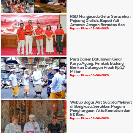
RSD Mangusada Gelar Sarasehan
Pejuang Dialisis, Bupati Adi
Arnawa: Jangan Berputus Asa
Ngurah Dibia
09-08-2026
Pura Dalem Batubayan Gelar
Karya Agung, Pemkab Badung
Berikan Dukungan Hibah Rp 1,7
Miliar
Ngurah Dibia
09-08-2026
Wabup Bagus Alit Sucipta Melayat
di Bongkasa, Serahkan Piagam
Penghargaan, Akta Kematian dan
KK Baru
Ngurah Dibia
09-08-2026