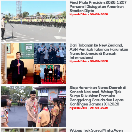
Final Piala Presiden 2026, 1.207
Personel Disiagakan Amankan
Stadion Dipta
Ngurah Dibia
06-08-2026
Dari Tabanan ke New Zealand,
ASN Pemkab Tabanan Harumkan
Nama Indonesia di Kancah
Internasional
Ngurah Dibia
06-08-2026
Siap Harumkan Nama Daerah di
Kancah Nasional, Wabup Tjok
Surya Kukuhkan Pramuka
Penggalang Garuda dan Lepas
Kontingen Jamnas XII 2026
Ngurah Dibia
06-08-2026
Wabup Tjok Surya Minta Agen