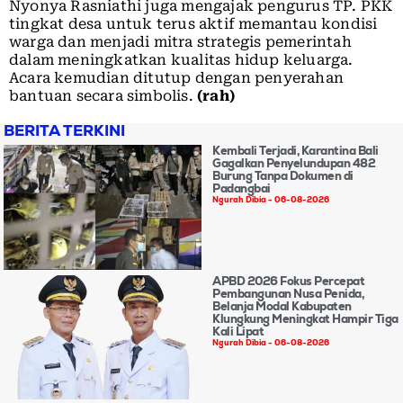
Nyonya Rasniathi juga mengajak pengurus TP. PKK
tingkat desa untuk terus aktif memantau kondisi
warga dan menjadi mitra strategis pemerintah
dalam meningkatkan kualitas hidup keluarga.
Acara kemudian ditutup dengan penyerahan
bantuan secara simbolis.
(rah)
BERITA TERKINI
Kembali Terjadi, Karantina Bali
Gagalkan Penyelundupan 482
Burung Tanpa Dokumen di
Padangbai
Ngurah Dibia
06-08-2026
APBD 2026 Fokus Percepat
Pembangunan Nusa Penida,
Belanja Modal Kabupaten
Klungkung Meningkat Hampir Tiga
Kali Lipat
Ngurah Dibia
06-08-2026