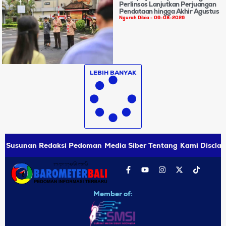
Perlinsos Lanjutkan Perjuangan
Pendataan hingga Akhir Agustus
Ngurah Dibia
06-08-2026
LEBIH BANYAK
Susunan Redaksi
Pedoman Media Siber
Tentang Kami
Disclai
Member of: