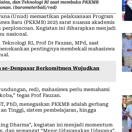
Sains, dan Teknologi RI saat membuka PKKMB
onan. (barometerbali/red)
ayana (Unud) memastikan pelaksanaan Program
swa Baru (PKKMB) 2025 sarat nuansa akademis
n perploncoan. Kegiatan ini diharapkan menjadi
u nasional.
 Teknologi RI, Prof Dr Fauzan, MPd, saat
 menekankan pentingnya membekali mahasiswa
ual.
ah se-Denpasar Berkomitmen Wujudkan
rundungan, red
)
, mahasiswa perlu memahami
oba,” tegas Prof Fauzan.
, ST, PhD, menegaskan PKKMB adalah gerbang
uan Tinggi, sistem pembelajaran, hingga
ning Dharma”, kegiatan ini menjadi momentum
n, dan semangat “Meng-Udayanakan Udayana”.