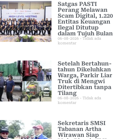
Satgas PASTI
Perang Melawan
Scam Digital, 1.220
Entitas Keuangan
Ilegal Ditutup
dalam Tujuh Bulan
06-08-2026
Tidak ada
komentar
Setelah Bertahun-
tahun Dikeluhkan
Warga, Parkir Liar
Truk di Mengwi
Ditertibkan tanpa
Tilang
06-08-2026
Tidak ada
komentar
Sekretaris SMSI
Tabanan Artha
Wirawan Siap