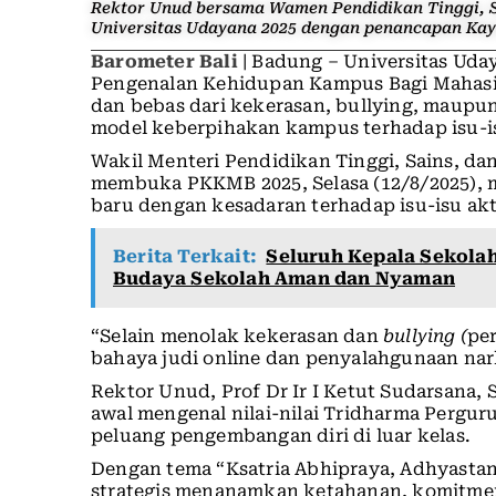
Rektor Unud bersama Wamen Pendidikan Tinggi, 
Universitas Udayana 2025 dengan penancapan Kay
Barometer Bali
| Badung – Universitas Ud
Pengenalan Kehidupan Kampus Bagi Mahasi
dan bebas dari kekerasan, bullying, maupu
model keberpihakan kampus terhadap isu-is
Wakil Menteri Pendidikan Tinggi, Sains, dan
membuka PKKMB 2025, Selasa (12/8/2025),
baru dengan kesadaran terhadap isu-isu akt
Berita Terkait:
Seluruh Kepala Sekol
Budaya Sekolah Aman dan Nyaman
“Selain menolak kekerasan dan
bullying (
pe
bahaya judi online dan penyalahgunaan nark
Rektor Unud, Prof Dr Ir I Ketut Sudarsana
awal mengenal nilai-nilai Tridharma Pergur
peluang pengembangan diri di luar kelas.
Dengan tema “Ksatria Abhipraya, Adhyasta
strategis menanamkan ketahanan, komitme