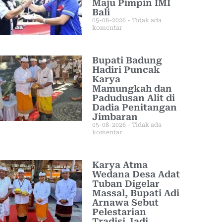
Maju Pimpin IMI
Bali
05-08-2026
Tidak ada
komentar
Bupati Badung
Hadiri Puncak
Karya
Mamungkah dan
Padudusan Alit di
Dadia Penitangan
Jimbaran
05-08-2026
Tidak ada
komentar
Karya Atma
Wedana Desa Adat
Tuban Digelar
Massal, Bupati Adi
Arnawa Sebut
Pelestarian
Tradisi Jadi