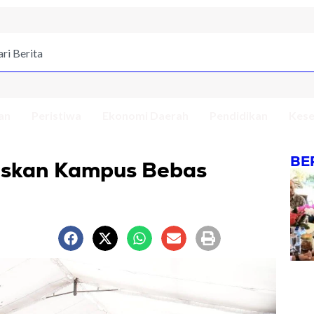
an
Peristiwa
Ekonomi Daerah
Pendidikan
Kese
BE
skan Kampus Bebas