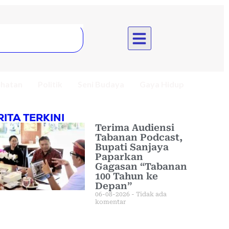
hatan
Politik
Seni Budaya
Gaya Hidup
RITA TERKINI
Terima Audiensi
Tabanan Podcast,
Bupati Sanjaya
Paparkan
Gagasan “Tabanan
100 Tahun ke
Depan”
06-08-2026
Tidak ada
komentar