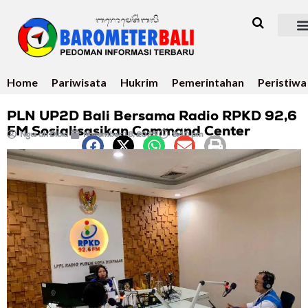
Home
Pariwisata
Hukrim
Pemerintahan
Peristiwa
PLN UP2D Bali Bersama Radio RPKD 92,6
FM Sosialisasikan Command Center
Ngurah Dibia
November 18, 2025
9:40 pm