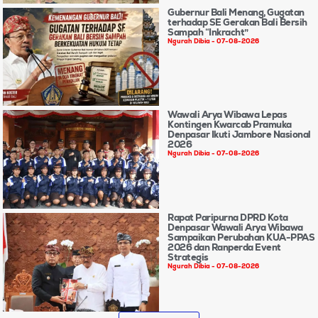
Gubernur Bali Menang, Gugatan
terhadap SE Gerakan Bali Bersih
Sampah “Inkracht”
Ngurah Dibia
07-08-2026
Wawali Arya Wibawa Lepas
Kontingen Kwarcab Pramuka
Denpasar Ikuti Jambore Nasional
2026
Ngurah Dibia
07-08-2026
Rapat Paripurna DPRD Kota
Denpasar Wawali Arya Wibawa
Sampaikan Perubahan KUA-PPAS
2026 dan Ranperda Event
Strategis
Ngurah Dibia
07-08-2026