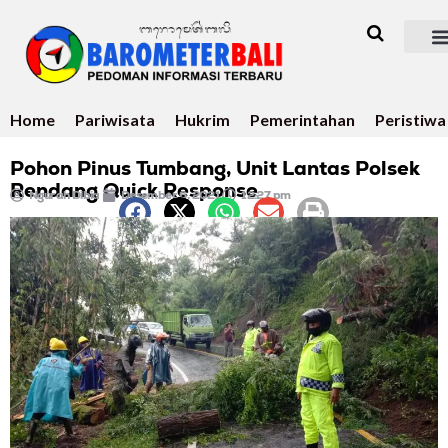
Home
Pariwisata
Hukrim
Pemerintahan
Peristiwa
Pohon Pinus Tumbang, Unit Lantas Polsek
Rendang Quick Response
Ngurah Dibia
Desember 6, 2021
12:27 pm