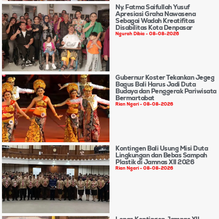
Ny. Fatma Saifullah Yusuf
Apresiasi Graha Nawasena
Sebagai Wadah Kreatifitas
Disabilitas Kota Denpasar
Ngurah Dibia
08-08-2026
Gubernur Koster Tekankan Jegeg
Bagus Bali Harus Jadi Duta
Budaya dan Penggerak Pariwisata
Bermartabat
Rian Ngari
08-08-2026
Kontingen Bali Usung Misi Duta
Lingkungan dan Bebas Sampah
Plastik di Jamnas XII 2026
Rian Ngari
08-08-2026