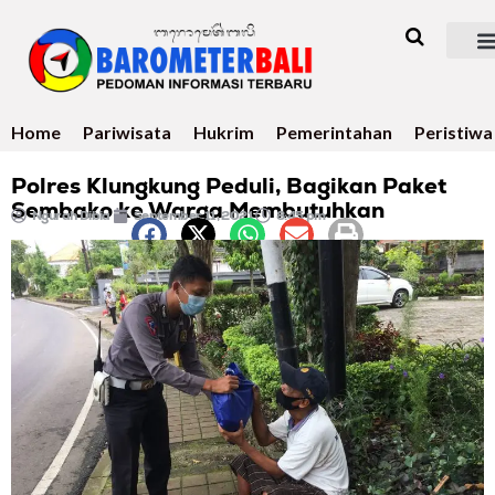
Home
Pariwisata
Hukrim
Pemerintahan
Peristiwa
Polres Klungkung Peduli, Bagikan Paket
Sembako ke Warga Membutuhkan
Ngurah Dibia
September 11, 2021
8:45 pm