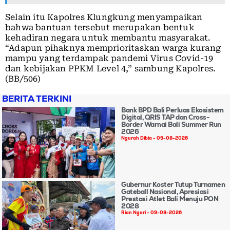
Selain itu Kapolres Klungkung menyampaikan
bahwa bantuan tersebut merupakan bentuk
kehadiran negara untuk membantu masyarakat.
“Adapun pihaknya memprioritaskan warga kurang
mampu yang terdampak pandemi Virus Covid-19
dan kebijakan PPKM Level 4,” sambung Kapolres.
(BB/506)
BERITA TERKINI
Bank BPD Bali Perluas Ekosistem
Digital, QRIS TAP dan Cross-
Border Warnai Bali Summer Run
2026
Ngurah Dibia
09-08-2026
Gubernur Koster Tutup Turnamen
Gateball Nasional, Apresiasi
Prestasi Atlet Bali Menuju PON
2028
Rian Ngari
09-08-2026