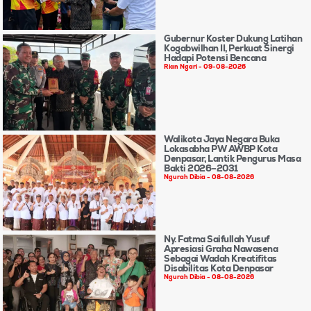
Gubernur Koster Dukung Latihan
Kogabwilhan II, Perkuat Sinergi
Hadapi Potensi Bencana
Rian Ngari
09-08-2026
Walikota Jaya Negara Buka
Lokasabha PW AWBP Kota
Denpasar, Lantik Pengurus Masa
Bakti 2026–2031
Ngurah Dibia
08-08-2026
Ny. Fatma Saifullah Yusuf
Apresiasi Graha Nawasena
Sebagai Wadah Kreatifitas
Disabilitas Kota Denpasar
Ngurah Dibia
08-08-2026