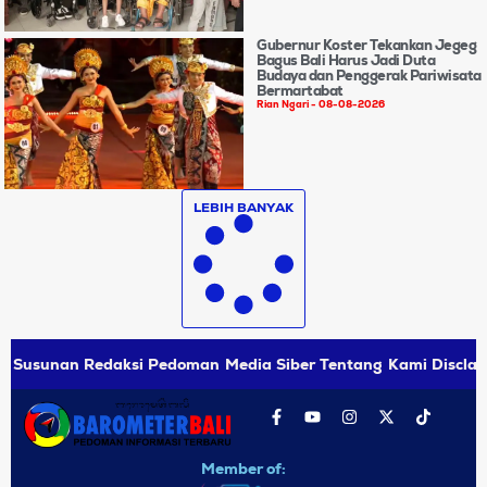
Gubernur Koster Tekankan Jegeg
Bagus Bali Harus Jadi Duta
Budaya dan Penggerak Pariwisata
Bermartabat
Rian Ngari
08-08-2026
LEBIH BANYAK
Susunan Redaksi
Pedoman Media Siber
Tentang Kami
Disclai
Member of: