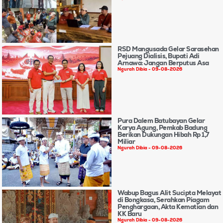
RSD Mangusada Gelar Sarasehan
Pejuang Dialisis, Bupati Adi
Arnawa: Jangan Berputus Asa
Ngurah Dibia
09-08-2026
Pura Dalem Batubayan Gelar
Karya Agung, Pemkab Badung
Berikan Dukungan Hibah Rp 1,7
Miliar
Ngurah Dibia
09-08-2026
Wabup Bagus Alit Sucipta Melayat
di Bongkasa, Serahkan Piagam
Penghargaan, Akta Kematian dan
KK Baru
Ngurah Dibia
09-08-2026