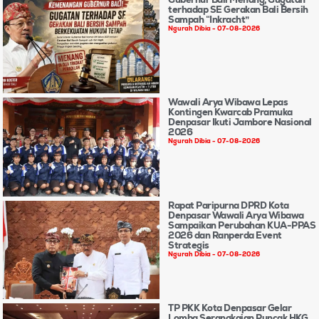
terhadap SE Gerakan Bali Bersih
Sampah “Inkracht”
Ngurah Dibia
07-08-2026
Wawali Arya Wibawa Lepas
Kontingen Kwarcab Pramuka
Denpasar Ikuti Jambore Nasional
2026
Ngurah Dibia
07-08-2026
Rapat Paripurna DPRD Kota
Denpasar Wawali Arya Wibawa
Sampaikan Perubahan KUA-PPAS
2026 dan Ranperda Event
Strategis
Ngurah Dibia
07-08-2026
TP PKK Kota Denpasar Gelar
Lomba Serangkaian Puncak HKG