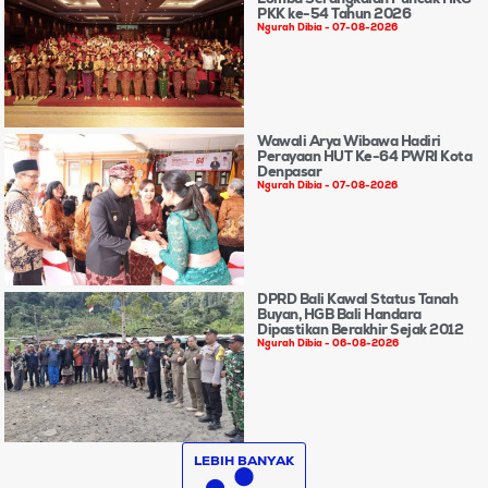
PKK ke-54 Tahun 2026
Ngurah Dibia
07-08-2026
Wawali Arya Wibawa Hadiri
Perayaan HUT Ke-64 PWRI Kota
Denpasar
Ngurah Dibia
07-08-2026
DPRD Bali Kawal Status Tanah
Buyan, HGB Bali Handara
Dipastikan Berakhir Sejak 2012
Ngurah Dibia
06-08-2026
LEBIH BANYAK