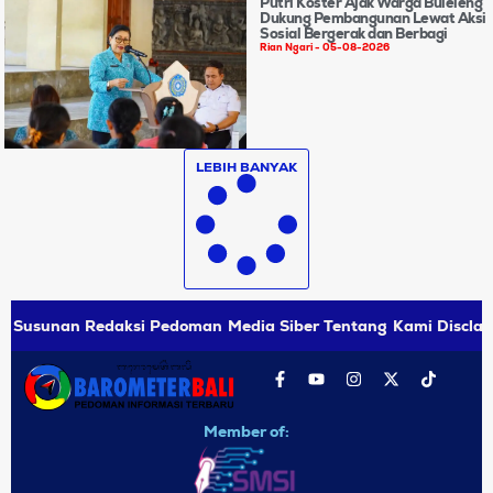
Putri Koster Ajak Warga Buleleng
Dukung Pembangunan Lewat Aksi
Sosial Bergerak dan Berbagi
Rian Ngari
05-08-2026
LEBIH BANYAK
Susunan Redaksi
Pedoman Media Siber
Tentang Kami
Disclai
Member of: