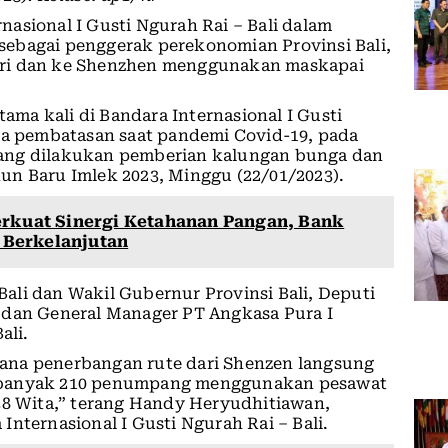
nasional I Gusti Ngurah Rai – Bali dalam
ebagai penggerak perekonomian Provinsi Bali,
ari dan ke Shenzhen menggunakan maskapai
ma kali di Bandara Internasional I Gusti
ena pembatasan saat pandemi Covid-19, pada
ang dilakukan pemberian kalungan bunga dan
un Baru Imlek 2023, Minggu (22/01/2023).
erkuat Sinergi Ketahanan Pangan, Bank
 Berkelanjutan
ali dan Wakil Gubernur Provinsi Bali, Deputi
 dan General Manager PT Angkasa Pura I
ali.
ana penerbangan rute dari Shenzen langsung
sebanyak 210 penumpang menggunakan pesawat
38 Wita,” terang Handy Heryudhitiawan,
nternasional I Gusti Ngurah Rai – Bali.