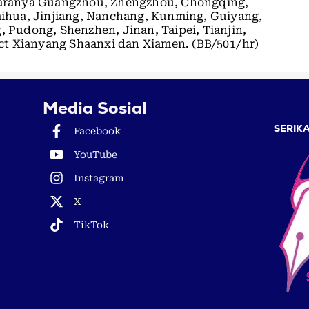
ntaranya Guangzhou, Zhengzhou, Chongqing,
hua, Jinjiang, Nanchang, Kunming, Guiyang,
, Pudong, Shenzhen, Jinan, Taipei, Tianjin,
t Xianyang Shaanxi dan Xiamen. (BB/501/hr)
Media Sosial
SERIKA
Facebook
YouTube
Instagram
X
TikTok