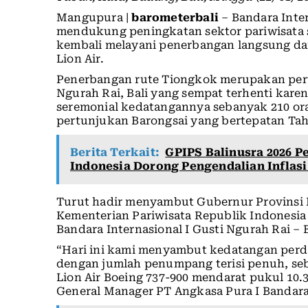
Mangupura |
barometerbali
– Bandara Inter
mendukung peningkatan sektor pariwisata s
kembali melayani penerbangan langsung d
Lion Air.
Penerbangan rute Tiongkok merupakan perta
Ngurah Rai, Bali yang sempat terhenti kar
seremonial kedatangannya sebanyak 210 or
pertunjukan Barongsai yang bertepatan Tah
Berita Terkait:
GPIPS Balinusra 2026 P
Indonesia Dorong Pengendalian Inflasi
Turut hadir menyambut Gubernur Provinsi B
Kementerian Pariwisata Republik Indonesia
Bandara Internasional I Gusti Ngurah Rai – B
“Hari ini kami menyambut kedatangan perd
dengan jumlah penumpang terisi penuh, 
Lion Air Boeing 737-900 mendarat pukul 10.
General Manager PT Angkasa Pura I Bandara I