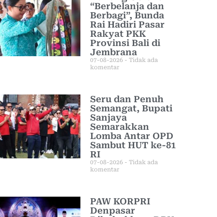
“Berbelanja dan
Berbagi”, Bunda
Rai Hadiri Pasar
Rakyat PKK
Provinsi Bali di
Jembrana
07-08-2026
Tidak ada
komentar
Seru dan Penuh
Semangat, Bupati
Sanjaya
Semarakkan
Lomba Antar OPD
Sambut HUT ke-81
RI
07-08-2026
Tidak ada
komentar
PAW KORPRI
Denpasar