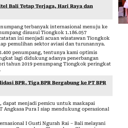
tel Bali Tetap Terjaga, Hari Raya dan
penumpang terbanyak internasional menuju ke
penumpang disusul Tiongkok 1.186.057
atatan ini menjadi acuan wisatawan Tiongkok
ap pemulihan sektor aviasi dan turunannya.
22.400 penumpang, tentunya kami optimis
ingkat lagi didukung adanya penerbangan
tori tahun 2019 penumpang Tiongkok peringkat
.
lidasi BPR, Tiga BPR Bergabung ke PT BPR
i, dapat menjadi pemicu untuk maskapai
T Angkasa Pura I siap mendukung operasional
ernasional I Gusti Ngurah Rai – Bali melayani