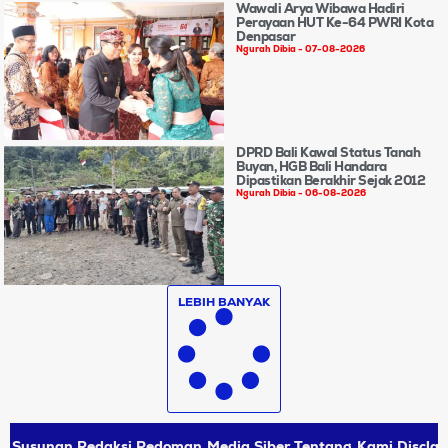
Wawali Arya Wibawa Hadiri
Perayaan HUT Ke-64 PWRI Kota
Denpasar
Ngurah Dibia
07-08-2026
DPRD Bali Kawal Status Tanah
Buyan, HGB Bali Handara
Dipastikan Berakhir Sejak 2012
Ngurah Dibia
06-08-2026
LEBIH BANYAK
Susunan Redaksi
Pedoman Media Siber
Tentang Kami
Disclai