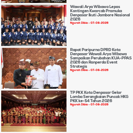
Wawali Arya Wibawa Lepas
Kontingen Kwarcab Pramuka
Denpasar Ikuti Jambore Nasional
2026
Ngurah Dibia
07-08-2026
Rapat Paripurna DPRD Kota
Denpasar Wawali Arya Wibawa
Sampaikan Perubahan KUA-PPAS
2026 dan Ranperda Event
Strategis
Ngurah Dibia
07-08-2026
TP PKK Kota Denpasar Gelar
Lomba Serangkaian Puncak HKG
PKK ke-54 Tahun 2026
Ngurah Dibia
07-08-2026