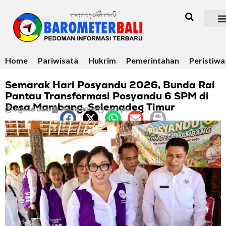
Home
Pariwisata
Hukrim
Pemerintahan
Peristiwa
Semarak Hari Posyandu 2026, Bunda Rai
Pantau Transformasi Posyandu 6 SPM di
Desa Mambang, Selemadeg Timur
Ngurah Dibia
Mei 19, 2026
9:46 pm