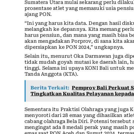
Sumatera Utara mulai sekarang perlu dilaku
prosentase atlet yang memasuki usia pensiu
ajang PON.
“Ini yang harus kita data. Dengan hasil dis
melangkah ke depannya. Kita memang perlu i
harus pensiun, dan mana yang masih bisa ber
akan mengadakan Porprov, di sana kita akan
dipersiapkan ke PON 2024,” ungkapnya.
Selain itu, menurut Oka Darmawan juga dipe
tidak mudah goyah mutasi ke daerah lain, 
tinggi. Selama ini upaya KONI Bali untuk m
Tanda Anggota (KTA).
Berita Terkait:
Pemprov Bali Perkuat 
Tingkatkan Kualitas Pelayanan kepad
Sementara itu Praktisi Olahraga yang juga 
menyoroti dari 28 emas yang dihasilkan atlet
cabang olahraga Bela Diri. Potensi tersebu
mengingat ada 8 medali perak yang masih p
emas saat PON Aceh dan Sumut 2024, termas