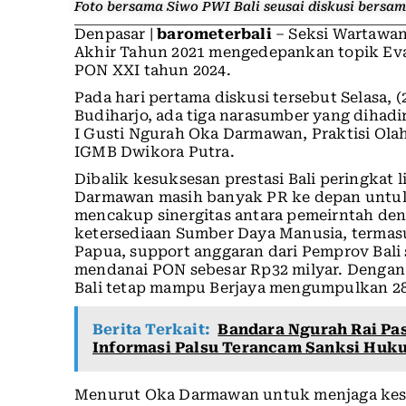
Foto bersama Siwo PWI Bali seusai diskusi bersa
Denpasar |
barometerbali
– Seksi Wartawan
Akhir Tahun 2021 mengedepankan topik Eva
PON XXI tahun 2024.
Pada hari pertama diskusi tersebut Selasa,
Budiharjo, ada tiga narasumber yang dihad
I Gusti Ngurah Oka Darmawan, Praktisi Olah
IGMB Dwikora Putra.
Dibalik kesuksesan prestasi Bali peringkat
Darmawan masih banyak PR ke depan untuk 
mencakup sinergitas antara pemeirntah deng
ketersediaan Sumber Daya Manusia, terma
Papua, support anggaran dari Pemprov Bali
mendanai PON sebesar Rp32 milyar. Dengan 
Bali tetap mampu Berjaya mengumpulkan 28 
Berita Terkait:
Bandara Ngurah Rai Pa
Informasi Palsu Terancam Sanksi Huk
Menurut Oka Darmawan untuk menjaga kesuk