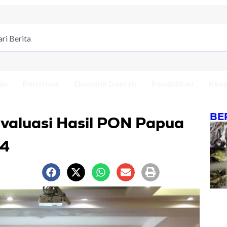
an
Peristiwa
Ekonomi Daerah
Pendidikan
Kese
BE
Evaluasi Hasil PON Papua
24