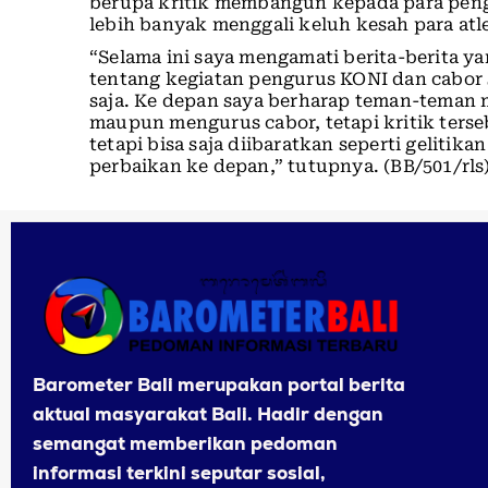
berupa kritik membangun kepada para peng
lebih banyak menggali keluh kesah para atle
“Selama ini saya mengamati berita-berita y
tentang kegiatan pengurus KONI dan cabor s
saja. Ke depan saya berharap teman-teman 
maupun mengurus cabor, tetapi kritik terse
tetapi bisa saja diibaratkan seperti gelitik
perbaikan ke depan,” tutupnya. (BB/501/rls
Barometer Bali merupakan portal berita
aktual masyarakat Bali. Hadir dengan
semangat memberikan pedoman
informasi terkini seputar sosial,