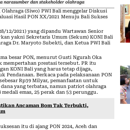
ma narasumber dan stakeholder olahraga
 Olahraga (Siwo) PWI Bali menggelar Diskusi
luasi Hasil PON XX/2021 Menuju Bali Sukses
 (28/12/2021) yang dipandu Wartawan Senior
irkan yakni Sekretaris Umum (Sekum) KONI Bali
raga Dr. Maryoto Subekti, dan Ketua PWI Bali
 lima besar PON, menurut Gusti Ngurah Oka
mempertahan prestasi tersebut. PR itu
an KONI Bali yang harus tetap dijaga,
suk Pendanaan. Berkaca pada pelaksanaan PON
 sebesar Rp39 Milyar, pemanfaatan untuk
dana yang terbatas, namun patriot olahraga
medali emas, 25 perak dan 53 perunggu.
stikan Ancaman Bom Tak Terbukti,
um
sesan itu di ajang PON 2024, Aceh dan