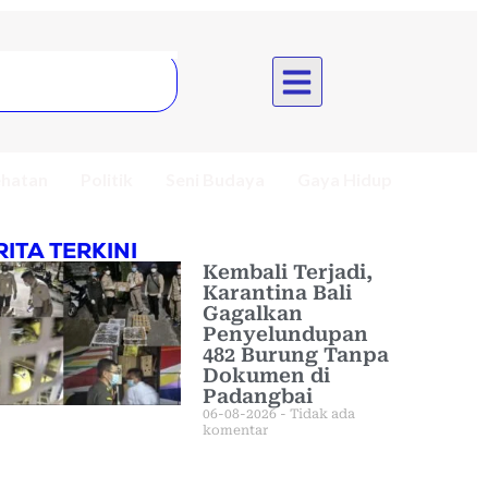
hatan
Politik
Seni Budaya
Gaya Hidup
RITA TERKINI
Kembali Terjadi,
Karantina Bali
Gagalkan
Penyelundupan
482 Burung Tanpa
Dokumen di
Padangbai
06-08-2026
Tidak ada
komentar