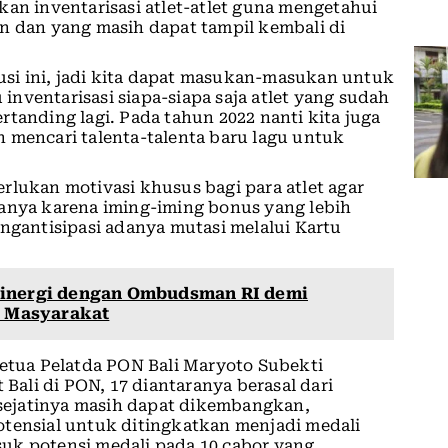
kan inventarisasi atlet-atlet guna mengetahui
n dan yang masih dapat tampil kembali di
kusi ini, jadi kita dapat masukan-masukan untuk
nventarisasi siapa-siapa saja atlet yang sudah
tanding lagi. Pada tahun 2022 nanti kita juga
 mencari talenta-talenta baru lagu untuk
rlukan motivasi khusus bagi para atlet agar
hanya karena iming-iming bonus yang lebih
engantisipasi adanya mutasi melalui Kartu
Sinergi dengan Ombudsman RI demi
a Masyarakat
Ketua Pelatda PON Bali Maryoto Subekti
 Bali di PON, 17 diantaranya berasal dari
t sejatinya masih dapat dikembangkan,
otensial untuk ditingkatkan menjadi medali
uk potensi medali pada 10 cabor yang