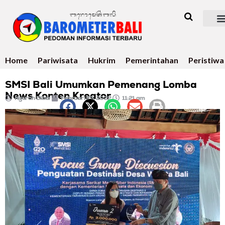
Home
Pariwisata
Hukrim
Pemerintahan
Peristiwa
SMSI Bali Umumkan Pemenang Lomba
News Konten Kreator
Ngurah Dibia
Februari 23, 2022
11:21 am