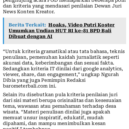
penghujung acara FGD memaparkan beberapa poin
dan kriteria yang mendasari penilaian Dewan Juri
News Konten Kreator.
Berita Terkait:
Hoaks, Video Putri Koster
Umumkan Undian HUT RI ke-81 BPD Bali
Dibuat dengan AI
“Untuk kriteria gramatikal atau tata bahasa, teknis
penulisan, pemenuhan kaidah jurnalistik seperti
akurasi data, keberimbangan dan sesuai fakta.
Sedangkan kriteria IT dinilai dari google analytics,
viewer, share, dan engagement,” ungkap Ngurah
Dibia yang juga Pemimpin Redaksi
barometerbali.com ini.
Selain itu disebutkan pula kriteria penilaian juri
dari sisi materi berupa orisinalitas dan kesesuaian
tema, wawasan atau pemahaman terhadap desa
wisata. “Materi penulisan dinilai juga apakah
memuat unsur inspiratif, edukatif, mudah
dipahami, dan mampu menimbulkan kesan