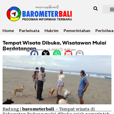
Home
Pariwisata
Hukrim
Pemerintahan
Peristiwa
Tempat Wisata Dibuka, Wisatawan Mulai
Berdatangan
Ngurah Dibia
September 13, 2021
6:32 pm
Badung |
barometerbali
– Tempat wisata di