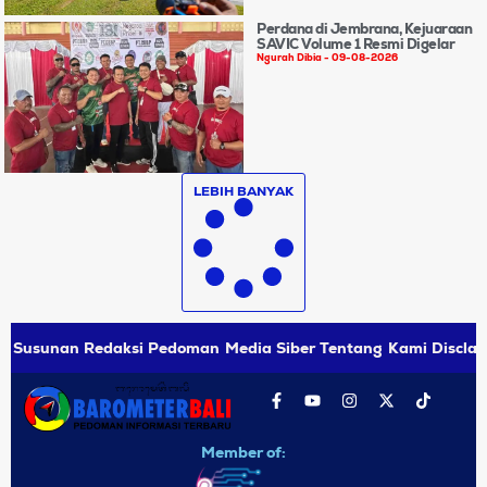
Perdana di Jembrana, Kejuaraan
SAVIC Volume 1 Resmi Digelar
Ngurah Dibia
09-08-2026
LEBIH BANYAK
Susunan Redaksi
Pedoman Media Siber
Tentang Kami
Disclai
Member of: