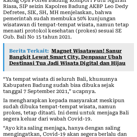
Kabag Ops Polres Badung Kompol I Putu Ngurah
Riasa, SIP seizin Kapolres Badung AKBP Leo Dedy
Defretes, SIK, SH, MH menjelaskan, bahwa
pemerintah sudah membuka 50% kunjungan
wisatawan di tempat-tempat wisata, namun tetap
menaati protokol kesehatan (prokes) sesuai SE
Gub. Bali No 15 tahun 2021.
Berita Terkait:
Magnet Wisatawan! Sanur
Bangkit Lewat Smart City, Denpasar Ubah
Destinasi Tua Jadi Wisata Digital dan Hijau
“Ya tempat wisata di seluruh Bali, khususnya
Kabupaten Badung sudah bisa dibuka sejak
tanggal 7 September 2021,” ucapnya.
Ia mengharapkan kepada masyarakat meskipun
sudah dibuka tempat-tempat wisata, namun
prokes, tetap ditaati. Ini demi untuk menjaga Bali
segera keluar dari wabah Covid-19.
“Ayo kita saling menjaga, hanya dengan saling
mengingatkan, Covid-19 akan segera berlalu dan