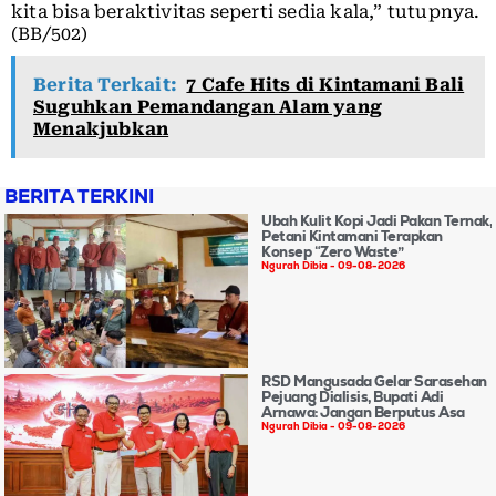
kita bisa beraktivitas seperti sedia kala,” tutupnya.
(BB/502)
Berita Terkait:
7 Cafe Hits di Kintamani Bali
Suguhkan Pemandangan Alam yang
Menakjubkan
BERITA TERKINI
Ubah Kulit Kopi Jadi Pakan Ternak,
Petani Kintamani Terapkan
Konsep “Zero Waste”
Ngurah Dibia
09-08-2026
RSD Mangusada Gelar Sarasehan
Pejuang Dialisis, Bupati Adi
Arnawa: Jangan Berputus Asa
Ngurah Dibia
09-08-2026