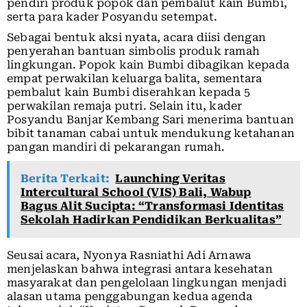
pendiri produk popok dan pembalut kain Bumbi,
serta para kader Posyandu setempat.
Sebagai bentuk aksi nyata, acara diisi dengan
penyerahan bantuan simbolis produk ramah
lingkungan. Popok kain Bumbi dibagikan kepada
empat perwakilan keluarga balita, sementara
pembalut kain Bumbi diserahkan kepada 5
perwakilan remaja putri. Selain itu, kader
Posyandu Banjar Kembang Sari menerima bantuan
bibit tanaman cabai untuk mendukung ketahanan
pangan mandiri di pekarangan rumah.
Berita Terkait:
Launching Veritas
Intercultural School (VIS) Bali, Wabup
Bagus Alit Sucipta: “Transformasi Identitas
Sekolah Hadirkan Pendidikan Berkualitas”
Seusai acara, Nyonya Rasniathi Adi Arnawa
menjelaskan bahwa integrasi antara kesehatan
masyarakat dan pengelolaan lingkungan menjadi
alasan utama penggabungan kedua agenda