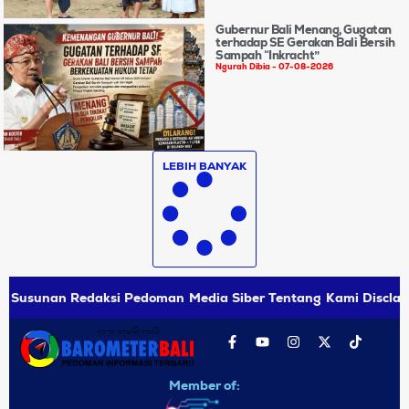
Gubernur Bali Menang, Gugatan
terhadap SE Gerakan Bali Bersih
Sampah “Inkracht”
Ngurah Dibia
07-08-2026
LEBIH BANYAK
Susunan Redaksi
Pedoman Media Siber
Tentang Kami
Disclai
Member of: