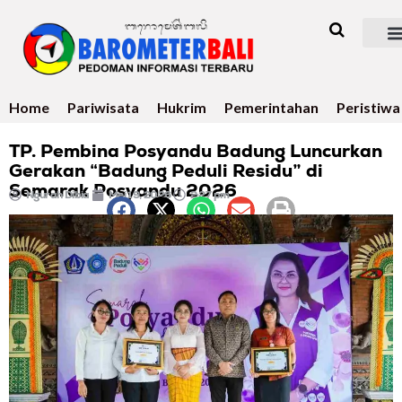
Home
Pariwisata
Hukrim
Pemerintahan
Peristiwa
TP. Pembina Posyandu Badung Luncurkan
Gerakan “Badung Peduli Residu” di
Semarak Posyandu 2026
Ngurah Dibia
Mei 19, 2026
2:27 pm