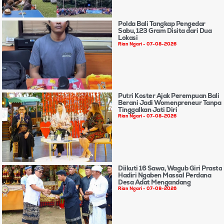
Polda Bali Tangkap Pengedar
Sabu, 123 Gram Disita dari Dua
Lokasi
Rian Ngari
07-08-2026
Putri Koster Ajak Perempuan Bali
Berani Jadi Womenpreneur Tanpa
Tinggalkan Jati Diri
Rian Ngari
07-08-2026
Diikuti 16 Sawa, Wagub Giri Prasta
Hadiri Ngaben Massal Perdana
Desa Adat Mengandang
Rian Ngari
07-08-2026