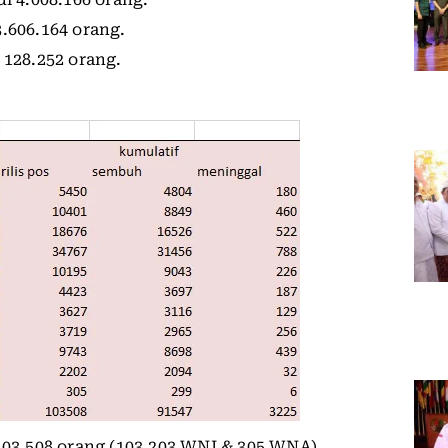
.606.164 orang.
 128.252 orang.
103.508 orang (103.203 WNI & 305 WNA).