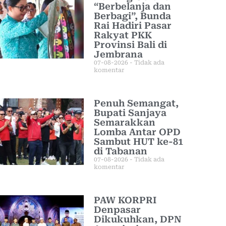
“Berbelanja dan
Berbagi”, Bunda
Rai Hadiri Pasar
Rakyat PKK
Provinsi Bali di
Jembrana
07-08-2026
Tidak ada
komentar
Penuh Semangat,
Bupati Sanjaya
Semarakkan
Lomba Antar OPD
Sambut HUT ke-81
di Tabanan
07-08-2026
Tidak ada
komentar
PAW KORPRI
Denpasar
Dikukuhkan, DPN