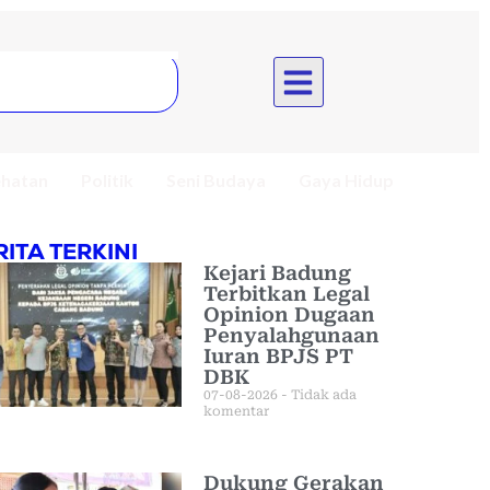
hatan
Politik
Seni Budaya
Gaya Hidup
RITA TERKINI
Kejari Badung
Terbitkan Legal
Opinion Dugaan
Penyalahgunaan
Iuran BPJS PT
DBK
07-08-2026
Tidak ada
komentar
Dukung Gerakan