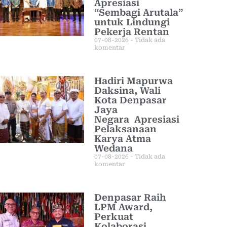
Apresiasi
“Sembagi Arutala”
untuk Lindungi
Pekerja Rentan
07-08-2026
Tidak ada
komentar
Hadiri Mapurwa
Daksina, Wali
Kota Denpasar
Jaya
Negara Apresiasi
Pelaksanaan
Karya Atma
Wedana
07-08-2026
Tidak ada
komentar
Denpasar Raih
LPM Award,
Perkuat
Kolaborasi