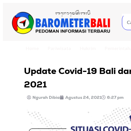
Home
Pariwisata
Hukrim
Pemerintah
Update Covid-19 Bali da
2021
Ngurah Dibia
Agustus 24, 2021
6:27 pm