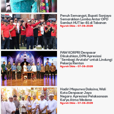
Penuh Semangat, Bupati Sanjaya
Semarakkan Lomba Antar OPD
Sambut HUT ke-81 di Tabanan
Ngurah Dibia
07-08-2026
PAW KORPRI Denpasar
Dikukuhkan, DPN Apresiasi
“Sembagi Arutala” untuk Lindungi
Pekerja Rentan
Ngurah Dibia
07-08-2026
Hadiri Mapurwa Daksina, Wali
Kota Denpasar Jaya
Negara Apresiasi Pelaksanaan
Karya Atma Wedana
Ngurah Dibia
07-08-2026