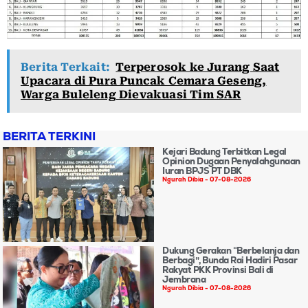
Berita Terkait:
Terperosok ke Jurang Saat
Upacara di Pura Puncak Cemara Geseng,
Warga Buleleng Dievakuasi Tim SAR
BERITA TERKINI
Kejari Badung Terbitkan Legal
Opinion Dugaan Penyalahgunaan
Iuran BPJS PT DBK
Ngurah Dibia
07-08-2026
Dukung Gerakan “Berbelanja dan
Berbagi”, Bunda Rai Hadiri Pasar
Rakyat PKK Provinsi Bali di
Jembrana
Ngurah Dibia
07-08-2026