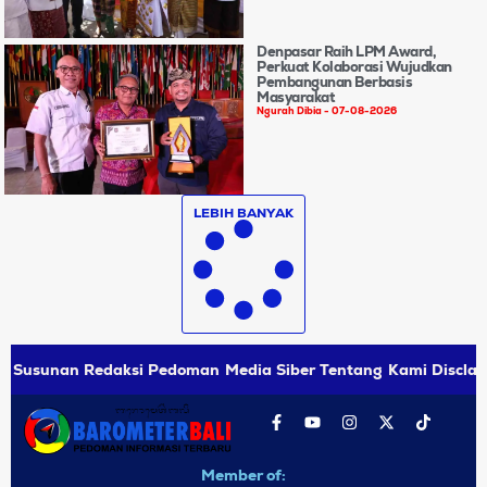
Denpasar Raih LPM Award,
Perkuat Kolaborasi Wujudkan
Pembangunan Berbasis
Masyarakat
Ngurah Dibia
07-08-2026
LEBIH BANYAK
Susunan Redaksi
Pedoman Media Siber
Tentang Kami
Disclai
Member of: