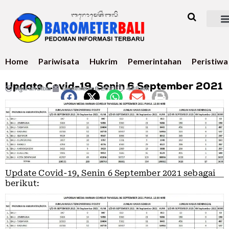
Home
Pariwisata
Hukrim
Pemerintahan
Peristiwa
Update Covid-19, Senin 6 September 2021
Ngurah Dibia
September 6, 2021
4:38 pm
Update Covid-19, Senin 6 September 2021 sebagai
berikut: