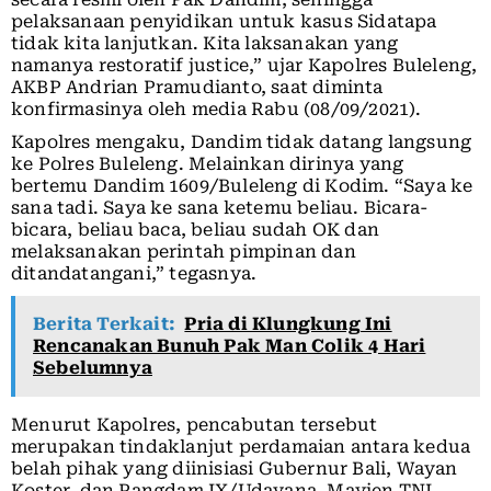
pelaksanaan penyidikan untuk kasus Sidatapa
tidak kita lanjutkan. Kita laksanakan yang
namanya restoratif justice,” ujar Kapolres Buleleng,
AKBP Andrian Pramudianto, saat diminta
konfirmasinya oleh media Rabu (08/09/2021).
Kapolres mengaku, Dandim tidak datang langsung
ke Polres Buleleng. Melainkan dirinya yang
bertemu Dandim 1609/Buleleng di Kodim. “Saya ke
sana tadi. Saya ke sana ketemu beliau. Bicara-
bicara, beliau baca, beliau sudah OK dan
melaksanakan perintah pimpinan dan
ditandatangani,” tegasnya.
Berita Terkait:
Pria di Klungkung Ini
Rencanakan Bunuh Pak Man Colik 4 Hari
Sebelumnya
Menurut Kapolres, pencabutan tersebut
merupakan tindaklanjut perdamaian antara kedua
belah pihak yang diinisiasi Gubernur Bali, Wayan
Koster, dan Pangdam IX/Udayana, Mayjen TNI