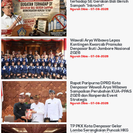
terhadap SE Gerakan Bali Bersih
Sampah “Inkracht”
Ngurah Dibia
07-08-2026
Wawali Arya Wibawa Lepas
Kontingen Kwarcab Pramuka
Denpasar Ikuti Jambore Nasional
2026
Ngurah Dibia
07-08-2026
Rapat Paripurna DPRD Kota
Denpasar Wawali Arya Wibawa
Sampaikan Perubahan KUA-PPAS
2026 dan Ranperda Event
Strategis
Ngurah Dibia
07-08-2026
TP PKK Kota Denpasar Gelar
Lomba Serangkaian Puncak HKG