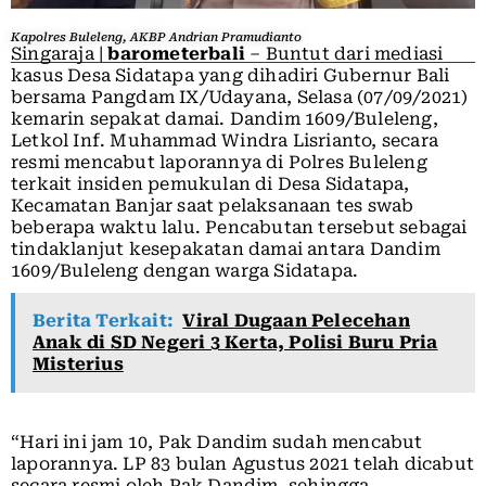
Kapolres Buleleng, AKBP Andrian Pramudianto
Singaraja |
barometerbali
– Buntut dari mediasi
kasus Desa Sidatapa yang dihadiri Gubernur Bali
bersama Pangdam IX/Udayana, Selasa (07/09/2021)
kemarin sepakat damai. Dandim 1609/Buleleng,
Letkol Inf. Muhammad Windra Lisrianto, secara
resmi mencabut laporannya di Polres Buleleng
terkait insiden pemukulan di Desa Sidatapa,
Kecamatan Banjar saat pelaksanaan tes swab
beberapa waktu lalu. Pencabutan tersebut sebagai
tindaklanjut kesepakatan damai antara Dandim
1609/Buleleng dengan warga Sidatapa.
Berita Terkait:
Viral Dugaan Pelecehan
Anak di SD Negeri 3 Kerta, Polisi Buru Pria
Misterius
“Hari ini jam 10, Pak Dandim sudah mencabut
laporannya. LP 83 bulan Agustus 2021 telah dicabut
secara resmi oleh Pak Dandim, sehingga