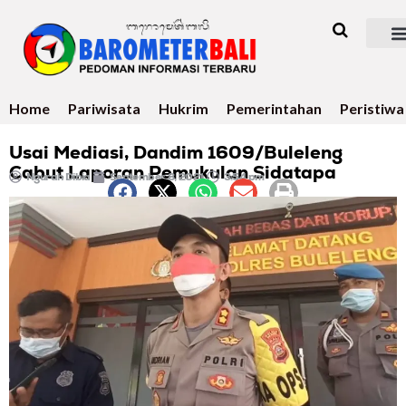
Home
Pariwisata
Hukrim
Pemerintahan
Peristiwa
Usai Mediasi, Dandim 1609/Buleleng
Cabut Laporan Pemukulan Sidatapa
Ngurah Dibia
September 8, 2021
3:54 pm