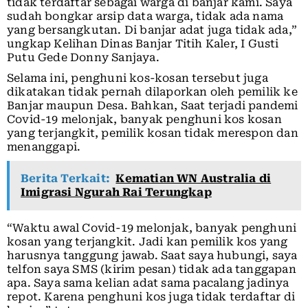
tidak terdaftar sebagai warga di banjar kami. Saya
sudah bongkar arsip data warga, tidak ada nama
yang bersangkutan. Di banjar adat juga tidak ada,”
ungkap Kelihan Dinas Banjar Titih Kaler, I Gusti
Putu Gede Donny Sanjaya.
Selama ini, penghuni kos-kosan tersebut juga
dikatakan tidak pernah dilaporkan oleh pemilik ke
Banjar maupun Desa. Bahkan, Saat terjadi pandemi
Covid-19 melonjak, banyak penghuni kos kosan
yang terjangkit, pemilik kosan tidak merespon dan
menanggapi.
Berita Terkait:
Kematian WN Australia di
Imigrasi Ngurah Rai Terungkap
“Waktu awal Covid-19 melonjak, banyak penghuni
kosan yang terjangkit. Jadi kan pemilik kos yang
harusnya tanggung jawab. Saat saya hubungi, saya
telfon saya SMS (kirim pesan) tidak ada tanggapan
apa. Saya sama kelian adat sama pacalang jadinya
repot. Karena penghuni kos juga tidak terdaftar di