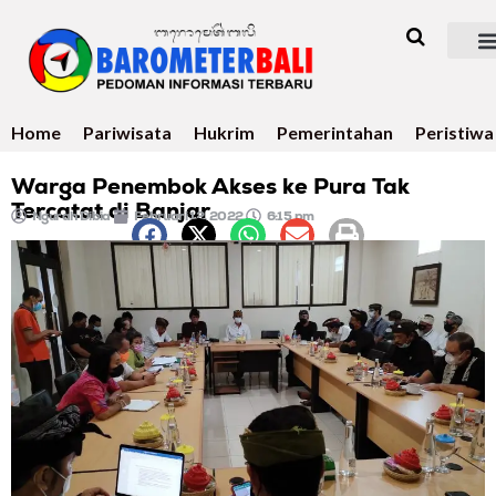
Home
Pariwisata
Hukrim
Pemerintahan
Peristiwa
Warga Penembok Akses ke Pura Tak
Tercatat di Banjar
Ngurah Dibia
Februari 12, 2022
6:15 pm