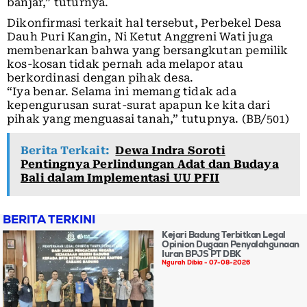
banjar,” tuturnya.
Dikonfirmasi terkait hal tersebut, Perbekel Desa
Dauh Puri Kangin, Ni Ketut Anggreni Wati juga
membenarkan bahwa yang bersangkutan pemilik
kos-kosan tidak pernah ada melapor atau
berkordinasi dengan pihak desa.
“Iya benar. Selama ini memang tidak ada
kepengurusan surat-surat apapun ke kita dari
pihak yang menguasai tanah,” tutupnya. (BB/501)
Berita Terkait:
Dewa Indra Soroti
Pentingnya Perlindungan Adat dan Budaya
Bali dalam Implementasi UU PFII
BERITA TERKINI
Kejari Badung Terbitkan Legal
Opinion Dugaan Penyalahgunaan
Iuran BPJS PT DBK
Ngurah Dibia
07-08-2026