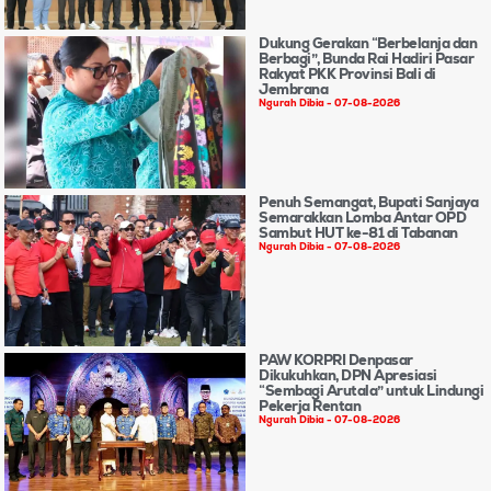
Dukung Gerakan “Berbelanja dan
Berbagi”, Bunda Rai Hadiri Pasar
Rakyat PKK Provinsi Bali di
Jembrana
Ngurah Dibia
07-08-2026
Penuh Semangat, Bupati Sanjaya
Semarakkan Lomba Antar OPD
Sambut HUT ke-81 di Tabanan
Ngurah Dibia
07-08-2026
PAW KORPRI Denpasar
Dikukuhkan, DPN Apresiasi
“Sembagi Arutala” untuk Lindungi
Pekerja Rentan
Ngurah Dibia
07-08-2026