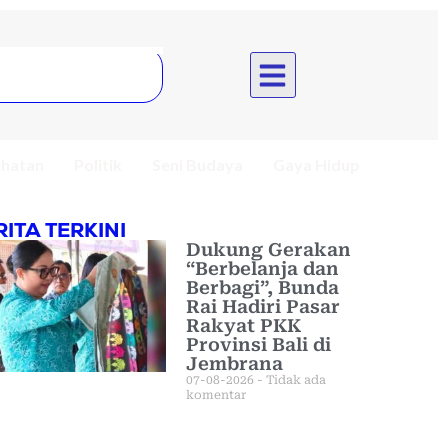
hatan
Politik
Seni Budaya
Gaya Hidup
RITA TERKINI
Dukung Gerakan
“Berbelanja dan
Berbagi”, Bunda
Rai Hadiri Pasar
Rakyat PKK
Provinsi Bali di
Jembrana
07-08-2026
Tidak ada
komentar