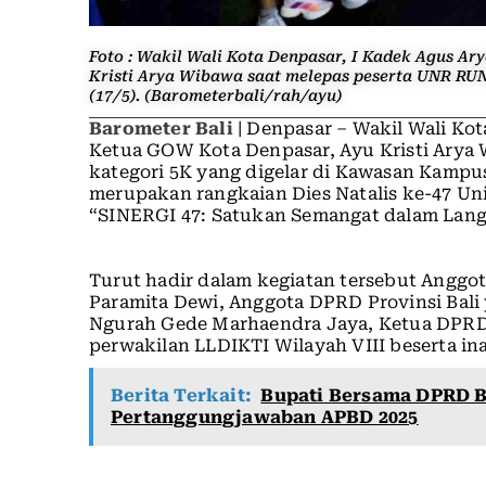
Foto : Wakil Wali Kota Denpasar, I Kadek Agus 
Kristi Arya Wibawa saat melepas peserta UNR RUN
(17/5). (Barometerbali/rah/ayu)
Barometer Bali
| Denpasar – Wakil Wali Ko
Ketua GOW Kota Denpasar, Ayu Kristi Arya
kategori 5K yang digelar di Kawasan Kampus
merupakan rangkaian Dies Natalis ke-47 Un
“SINERGI 47: Satukan Semangat dalam Lan
Turut hadir dalam kegiatan tersebut Anggot
Paramita Dewi, Anggota DPRD Provinsi Bali 
Ngurah Gede Marhaendra Jaya, Ketua DPRD
perwakilan LLDIKTI Wilayah VIII beserta ina
Berita Terkait:
Bupati Bersama DPRD 
Pertanggungjawaban APBD 2025