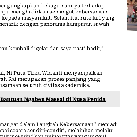
 mengungkapkan kekagumannya terhadap
ampu menghadirkan semangat kebersamaan
epada masyarakat. Selain itu, rute lari yang
menarik dengan panorama hamparan sawah
n kembali digelar dan saya pasti hadir,”
Rai, Ni Putu Tirka Widanti menyampaikan
rah Rai merupakan proses panjang yang
ersamaan seluruh civitas akademika.
 Bantuan Ngaben Massal di Nusa Penida
emangat dalam Langkah Kebersamaan” menjadi
ai secara sendiri-sendiri, melainkan melalui
untuk mewujudkan universitas yang unggul,