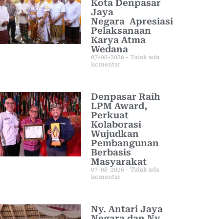
Kota Denpasar
Jaya
Negara Apresiasi
Pelaksanaan
Karya Atma
Wedana
07-08-2026
Tidak ada
komentar
Denpasar Raih
LPM Award,
Perkuat
Kolaborasi
Wujudkan
Pembangunan
Berbasis
Masyarakat
07-08-2026
Tidak ada
komentar
Ny. Antari Jaya
Negara dan Ny.