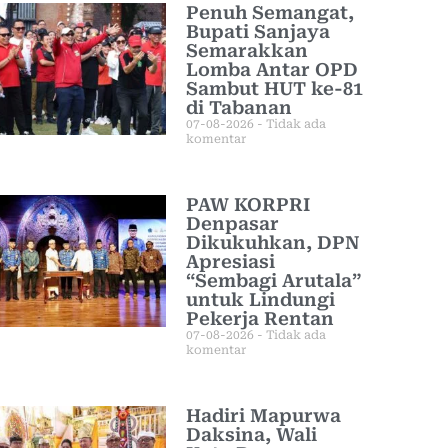
Penuh Semangat,
Bupati Sanjaya
Semarakkan
Lomba Antar OPD
Sambut HUT ke-81
di Tabanan
07-08-2026
Tidak ada
komentar
PAW KORPRI
Denpasar
Dikukuhkan, DPN
Apresiasi
“Sembagi Arutala”
untuk Lindungi
Pekerja Rentan
07-08-2026
Tidak ada
komentar
Hadiri Mapurwa
Daksina, Wali