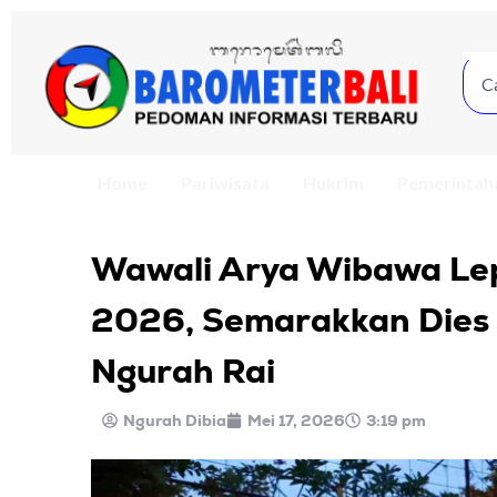
Home
Pariwisata
Hukrim
Pemerintah
Wawali Arya Wibawa Le
2026, Semarakkan Dies N
Ngurah Rai
Ngurah Dibia
Mei 17, 2026
3:19 pm