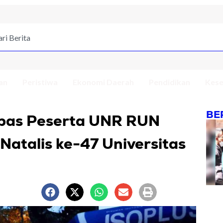
an
Peristiwa
Ekonomi Daerah
Pendidikan
Kese
BE
pas Peserta UNR RUN
atalis ke-47 Universitas